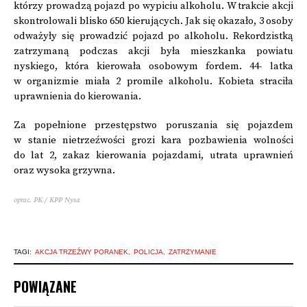
którzy prowadzą pojazd po wypiciu alkoholu. W trakcie akcji
skontrolowali blisko 650 kierujących. Jak się okazało, 3 osoby
odważyły się prowadzić pojazd po alkoholu. Rekordzistką
zatrzymaną podczas akcji była mieszkanka powiatu
nyskiego, która kierowała osobowym fordem. 44- latka
w organizmie miała 2 promile alkoholu. Kobieta straciła
uprawnienia do kierowania.
Za popełnione przestępstwo poruszania się pojazdem
w stanie nietrzeźwości grozi kara pozbawienia wolności
do lat 2, zakaz kierowania pojazdami, utrata uprawnień
oraz wysoka grzywna.
oprac. PK / KPP Nysa
TAGI:
AKCJA TRZEŹWY PORANEK
POLICJA
ZATRZYMANIE
POWIĄZANE