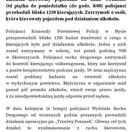
Od piątku do poniedziałku (do godz. 8:00) policjanci
przebadali blisko 1250 kierujących. Zatrzymali 6 osób,
które kierowały pojazdem pod działaniem alkoholu.
Policjanci Komendy Powiatowej Policji w Nysie
przeprowadzili blisko 1250 badań trzeźwości z czego 6
kierujących było pod działaniem alkoholu. Jeden z nich
został zatrzymany w sobotę, tuż przed godziną 9:00
w Skoroszycach. Policjanci ruchu drogowego zatrzymali
do kontroli kierującego volkswagenem, który nie korzystał
z pasów bezpieczeństwa podczas jazdy. 59- letni mężczyzna
został poddany badaniu na zwartość alkoholu
w wydychanym powietrzu. Mężczyzna w organizmie miał
ponad pół promila alkoholu, stracił swoje prawo jazdy,
a za nieodpowiedzialną jazdę odpowie przed sądem.
W dniu kolejnym (6 lutego) policjanci Wydziału Ruchu
Drogowego od wczesnych godzin porannych prowadzili
działania operacyjne pn. „Trzeźwy Poranek”. Główny cel tych
działań to wyeliminowanie z ruchu kierowców,