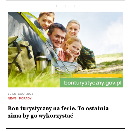
8 
10 LUTEGO, 2023
N
NEWS
PORADY
P
Bon turystyczny na ferie. To ostatnia
w
zima by go wykorzystać