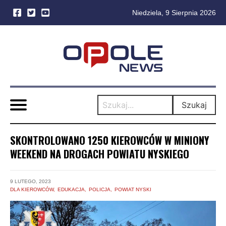
Niedziela, 9 Sierpnia 2026
Skip
to
content
Szukaj
SKONTROLOWANO 1250 KIEROWCÓW W MINIONY
WEEKEND NA DROGACH POWIATU NYSKIEGO
9 LUTEGO, 2023
DLA KIEROWCÓW
EDUKACJA
POLICJA
POWIAT NYSKI