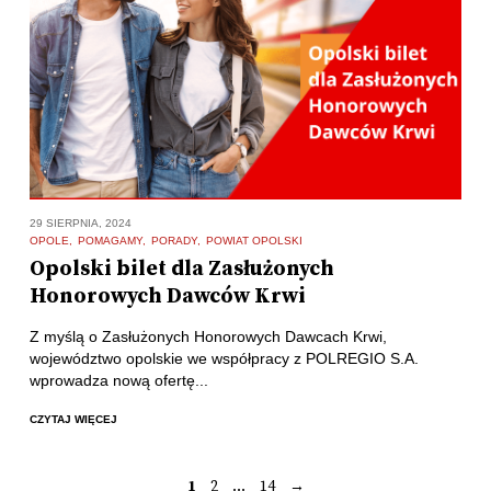
29 SIERPNIA, 2024
OPOLE
POMAGAMY
PORADY
POWIAT OPOLSKI
Opolski bilet dla Zasłużonych
Honorowych Dawców Krwi
Z myślą o Zasłużonych Honorowych Dawcach Krwi,
województwo opolskie we współpracy z POLREGIO S.A.
wprowadza nową ofertę...
CZYTAJ WIĘCEJ
1
2
…
14
→