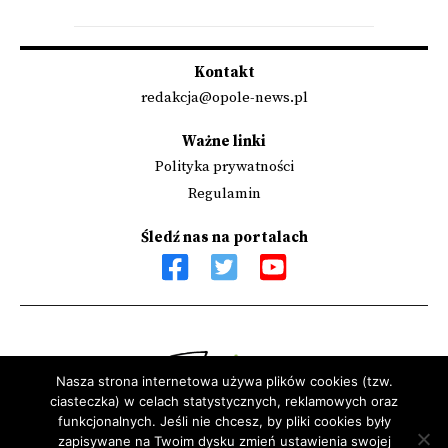
Kontakt
redakcja@opole-news.pl
Ważne linki
Polityka prywatności
Regulamin
Śledź nas na portalach
Nasza strona internetowa używa plików cookies (tzw.
ciasteczka) w celach statystycznych, reklamowych oraz
Sfinansowano przez Narodowy Instytut Wolności - Centrum
funkcjonalnych. Jeśli nie chcesz, by pliki cookies były
Rozwoju Społeczeństwa Obywatelskiego ze środków Programu
zapisywane na Twoim dysku zmień ustawienia swojej