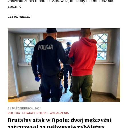
zaświadczenia o nauce. Sprawdź, do kiedy nie możesz się
spóźnić!
CZYTAJ WIĘCEJ
21 PAŹDZIERNIKA, 2024
POLICJA
POWIAT OPOLSKI
WYDARZENIA
Brutalny atak w Opolu: dwaj mężczyźni
zatrzymani za usiłowanie zabójstwa