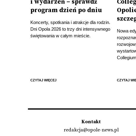
i wydarzeń – sprawdź
Colle
program dzień po dniu
Opoli
szcze
Koncerty, spotkania i atrakcje dla rodzin.
Dni Opola 2026 to trzy dni intensywnego
Nowa edyc
świętowania w całym mieście.
rozpozna
rozwojow
wystartow
Collegium
CZYTAJ WIĘCEJ
CZYTAJ WI
Kontakt
redakcja@opole-news.pl