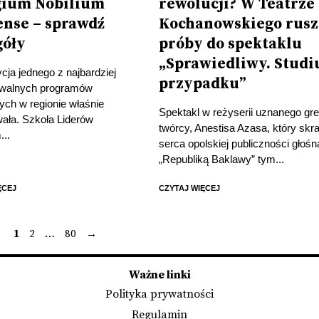
gium Nobilium
rewolucji? W Teatrze
ense – sprawdź
Kochanowskiego rusz
góły
próby do spektaklu
„Sprawiedliwy. Stud
ja jednego z najbardziej
przypadku”
walnych programów
ych w regionie właśnie
Spektakl w reżyserii uznanego gr
ała. Szkoła Liderów
twórcy, Anestisa Azasa, który skra
...
serca opolskiej publiczności głośn
„Republiką Baklawy” tym...
ĘCEJ
CZYTAJ WIĘCEJ
1
2
…
80
→
Stronicowanie
wpisów
Ważne linki
Polityka prywatności
Regulamin