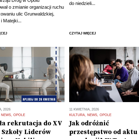
Zarząd Dróg w Opolu
do niedzieli...
wał o zmianie organizacji ruchu
owaniu ulic Grunwaldzkiej,
i Matejki...
ĘCEJ
CZYTAJ WIĘCEJ
A, 2026
11 KWIETNIA, 2026
NEWS
OPOLE
KULTURA
NEWS
OPOLE
ła rekrutacja do XV
Jak odróżnić
i Szkoły Liderów
przestępstwo od aktu