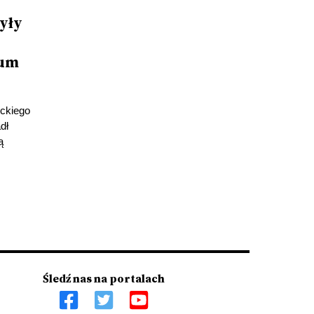
yły
ium
eckiego
dł
ą
Śledź nas na portalach