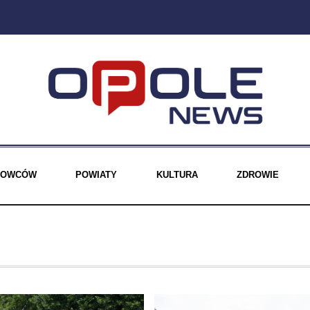
EROWCÓW
POWIATY
KULTURA
ZDROWIE