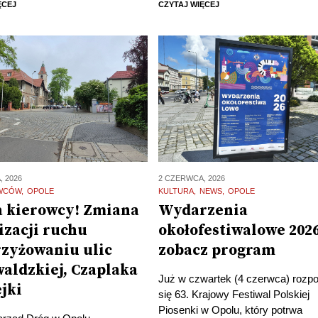
ĘCEJ
CZYTAJ WIĘCEJ
, 2026
2 CZERWCA, 2026
OWCÓW
OPOLE
KULTURA
NEWS
OPOLE
 kierowcy! Zmiana
Wydarzenia
izacji ruchu
okołofestiwalowe 2026
rzyżowaniu ulic
zobacz program
aldzkiej, Czaplaka
Już w czwartek (4 czerwca) rozp
ejki
się 63. Krajowy Festiwal Polskiej
Piosenki w Opolu, który potrwa