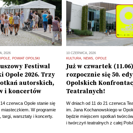
, 2026
10 CZERWCA, 2026
OPOLE
POWIAT OPOLSKI
KULTURA
NEWS
OPOLE
euszowy Festiwal
Już w czwartek (11.06
i Opole 2026. Trzy
rozpocznie się 50. edy
potkań autorskich,
Opolskich Konfrontac
w i koncertów
Teatralnych!
14 czerwca Opole stanie się
W dniach od 11 do 21 czerwca Tea
im miasteczkiem. W programie
im. Jana Kochanowskiego w Opol
 targi, warsztaty i koncerty.
będzie miejscem spotkań twórcó
i twórczyń teatralnych z całej Polsk