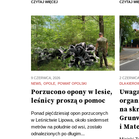
CZYTAJ WIĘCEJ
CZYTAJ WI
9 CZERWCA, 2026
2 CZERWCA
NEWS
OPOLE
POWIAT OPOLSKI
DLA KIER
Porzucono opony w lesie,
Uwaga
leśnicy proszą o pomoc
organ
na sk
Ponad pięćdziesiąt opon porzuconych
Grunw
w Leśnictwie Lipowa, około siedemset
i Mat
metrów na południe od wsi, zostało
odnalezionych po długim...