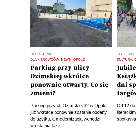
20 LIPCA, 2026
11 CZERWCA
DLA KIEROWCÓW
NEWS
OPOLE
KULTURA
Parking przy ulicy
Jubil
Ozimskiej wkrótce
Książk
ponownie otwarty. Co się
dni s
zmieni?
targó
Parking przy ul. Ozimskiej 32 w Opolu
Od 12 do 
już wkrótce ponownie zostanie oddany
literack
do użytku, a modernizacja wchodzi
spotkania,
w ostatnią fazę...