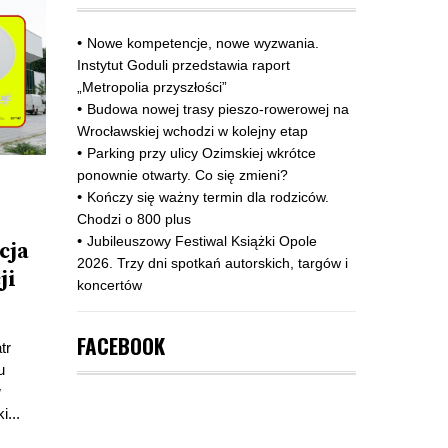
Nowe kompetencje, nowe wyzwania.
Instytut Goduli przedstawia raport
„Metropolia przyszłości”
Budowa nowej trasy pieszo‑rowerowej na
Wrocławskiej wchodzi w kolejny etap
Parking przy ulicy Ozimskiej wkrótce
ponownie otwarty. Co się zmieni?
Kończy się ważny termin dla rodziców.
)
Chodzi o 800 plus
Jubileuszowy Festiwal Książki Opole
cja
2026. Trzy dni spotkań autorskich, targów i
ji
koncertów
FACEBOOK
tr
u
w
i...