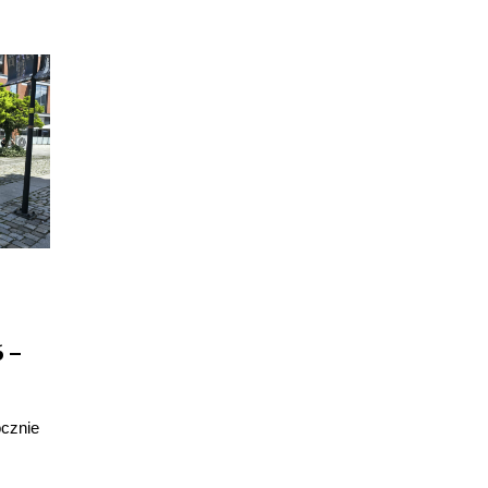
 –
ocznie