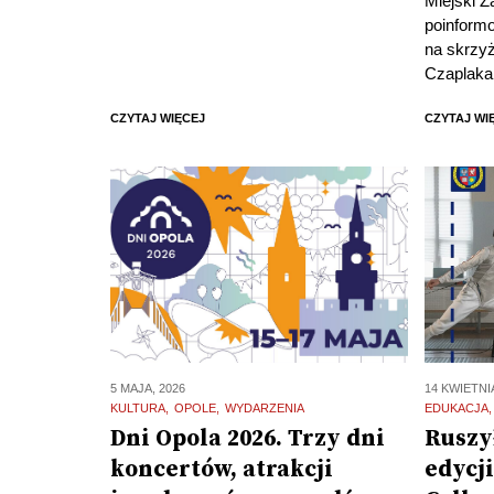
Miejski 
poinformo
na skrzyż
Czaplaka 
CZYTAJ WIĘCEJ
CZYTAJ WI
5 MAJA, 2026
14 KWIETNI
KULTURA
OPOLE
WYDARZENIA
EDUKACJA
Dni Opola 2026. Trzy dni
Ruszy
koncertów, atrakcji
edycj