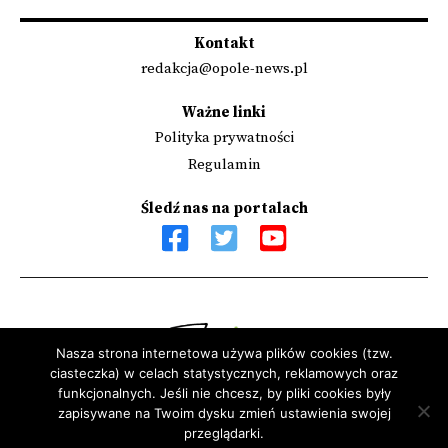
Kontakt
redakcja@opole-news.pl
Ważne linki
Polityka prywatności
Regulamin
Śledź nas na portalach
Nasza strona internetowa używa plików cookies (tzw.
ciasteczka) w celach statystycznych, reklamowych oraz
Sfinansowano przez Narodowy Instytut Wolności - Centrum
funkcjonalnych. Jeśli nie chcesz, by pliki cookies były
Rozwoju Społeczeństwa Obywatelskiego ze środków Programu
zapisywane na Twoim dysku zmień ustawienia swojej
przeglądarki.
Rozwoju Organizacji Obywatelskich na lata 2018 – 2030