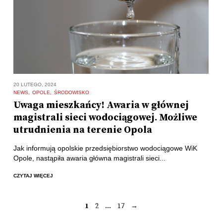
20 LUTEGO, 2024
NEWS
OPOLE
ŚRODOWISKO
Uwaga mieszkańcy! Awaria w głównej
magistrali sieci wodociągowej. Możliwe
utrudnienia na terenie Opola
Jak informują opolskie przedsiębiorstwo wodociągowe WiK
Opole, nastąpiła awaria główna magistrali sieci...
CZYTAJ WIĘCEJ
1
2
…
17
→
Stronicowanie