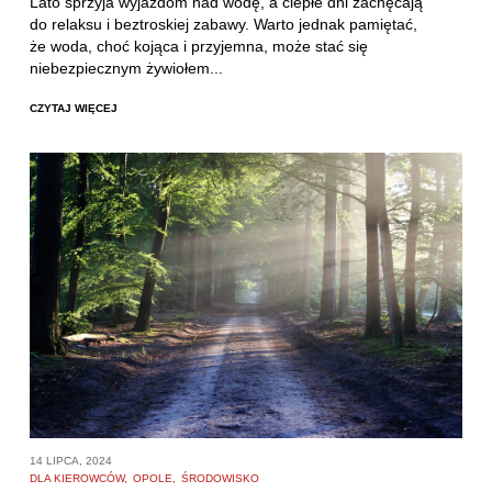
Lato sprzyja wyjazdom nad wodę, a ciepłe dni zachęcają
do relaksu i beztroskiej zabawy. Warto jednak pamiętać,
że woda, choć kojąca i przyjemna, może stać się
niebezpiecznym żywiołem...
CZYTAJ WIĘCEJ
14 LIPCA, 2024
DLA KIEROWCÓW
OPOLE
ŚRODOWISKO