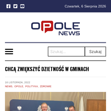
Czwartek, 6 Sierpnia 2026
Skip
to
content
Szukaj
CHCĄ ZWIĘKSZYĆ DZIETNOŚĆ W GMINACH
16 LISTOPADA, 2022
NEWS
OPOLE
POLITYKA
ZDROWIE