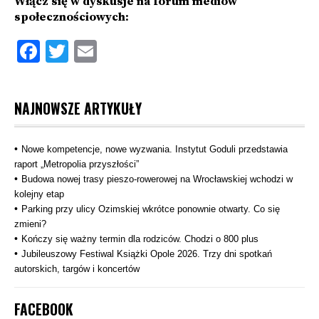
Włącz się w dyskusje na forum mediów
społecznościowych:
Facebook
Twitter
Email
NAJNOWSZE ARTYKUŁY
Nowe kompetencje, nowe wyzwania. Instytut Goduli przedstawia
raport „Metropolia przyszłości”
Budowa nowej trasy pieszo‑rowerowej na Wrocławskiej wchodzi w
kolejny etap
Parking przy ulicy Ozimskiej wkrótce ponownie otwarty. Co się
zmieni?
Kończy się ważny termin dla rodziców. Chodzi o 800 plus
Jubileuszowy Festiwal Książki Opole 2026. Trzy dni spotkań
autorskich, targów i koncertów
FACEBOOK