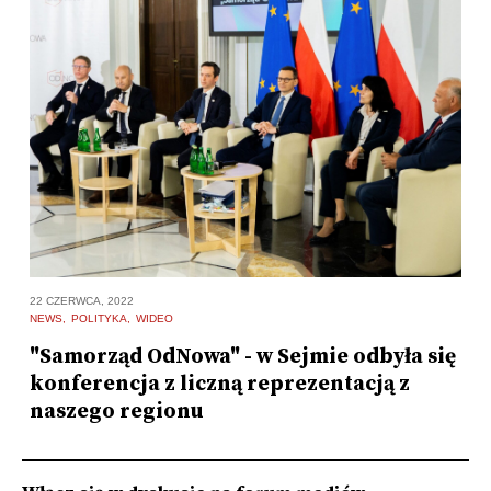
22 CZERWCA, 2022
15
NEWS
POLITYKA
WIDEO
N
"Samorząd OdNowa" - w Sejmie odbyła się
W
konferencja z liczną reprezentacją z
[
naszego regionu