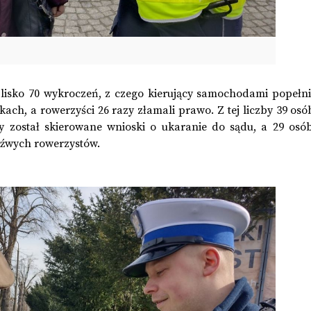
blisko 70 wykroczeń, z czego kierujący samochodami popełnil
ach, a rowerzyści 26 razy złamali prawo. Z tej liczby 39 osó
został skierowane wnioski o ukaranie do sądu, a 29 osób
zeźwych rowerzystów.