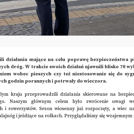
ili działania mające na celu poprawę bezpieczeństwa p
ch dróg. W trakcie swoich działań ujawnili blisko 70 w
iem wobec pieszych czy też niestosowanie się do sygn
nych godzin porannych i potrwały do wieczora.
łym kraju przeprowadzili działania skierowane na bezpie
ego. Naszym głównym celem było zwrócenie uwagi wsz
h i rowerzystów. Sezon wiosenny już rozpoczęty, a wiec n
lajnóg i jeżdżące na rolkach. Przyglądaliśmy się wzajemnym