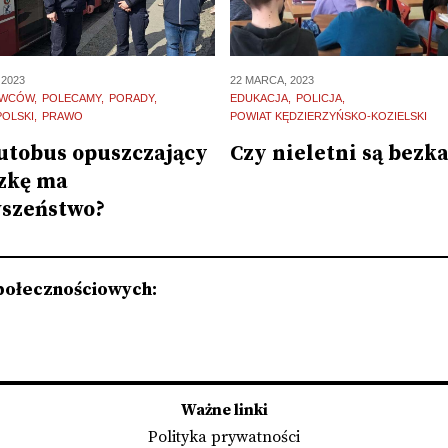
22 MARCA, 2023
 2023
EDUKACJA
POLICJA
OWCÓW
POLECAMY
PORADY
POWIAT KĘDZIERZYŃSKO-KOZIELSKI
POLSKI
PRAWO
Czy nieletni są bezk
utobus opuszczający
zkę ma
szeństwo?
połecznościowych:
Ważne linki
Polityka prywatności