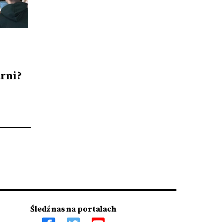
arni?
Śledź nas na portalach