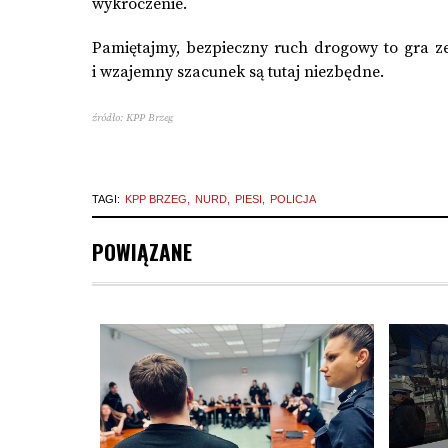
wykroczenie.
Pamiętajmy, bezpieczny ruch drogowy to gra z
i wzajemny szacunek są tutaj niezbędne.
źródło: KPP Brzeg
TAGI:
KPP BRZEG
NURD
PIESI
POLICJA
POWIĄZANE