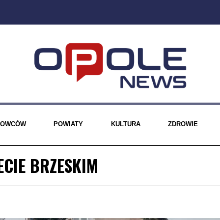
EROWCÓW
POWIATY
KULTURA
ZDROWIE
ECIE BRZESKIM