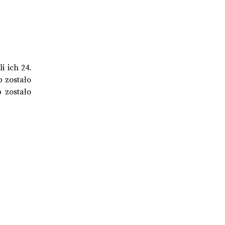
i ich 24.
b zostało
 zostało