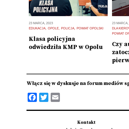
23 MARCA, 2023
23 MARCA,
EDUKACJA
OPOLE
POLICJA
POWIAT OPOLSKI
DLA KIER
POWIAT O
Klasa policyjna
Czy a
odwiedziła KMP w Opolu
zatoc
pierw
Włącz się w dyskusje na forum mediów s
Facebook
Twitter
Email
Kontakt