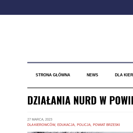
Skip
to
content
STRONA GŁÓWNA
NEWS
DLA KI
DZIAŁANIA NURD W POWI
27 MARCA, 2023
DLA KIEROWCÓW
EDUKACJA
POLICJA
POWIAT BRZESKI