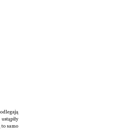
odlegają
ustąpiły
ą to samo