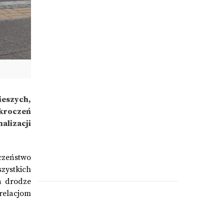
ieszych,
ykroczeń
alizacji
czeństwo
ystkich
a drodze
 relacjom