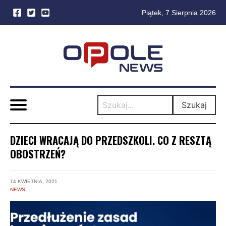
Piątek, 7 Sierpnia 2026
Skip
to
content
Szukaj
DZIECI WRACAJĄ DO PRZEDSZKOLI. CO Z RESZTĄ
OBOSTRZEŃ?
14 KWIETNIA, 2021
NEWS