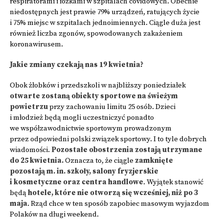
respiratorami i łóżkami w szpitalach covidowych. Obecnie
niedostępnych jest prawie 79% urządzeń, ratujących życie
i 75% miejsc w szpitalach jednoimiennych. Ciągle duża jest
również liczba zgonów, spowodowanych zakażeniem
koronawirusem.
Jakie zmiany czekają nas 19 kwietnia?
Obok żłobków i przedszkoli w najbliższy poniedziałek
otwarte zostaną obiekty sportowe na świeżym
powietrzu
przy zachowaniu limitu 25 osób. Dzieci
i młodzież będą mogli uczestniczyć ponadto
we współzawodnictwie sportowym prowadzonym
przez odpowiedni polski związek sportowy. I to tyle dobrych
wiadomości.
Pozostałe obostrzenia zostają utrzymane
do 25 kwietnia.
Oznacza to, że ciągle
zamknięte
pozostają m. in. szkoły, salony fryzjerskie
i kosmetyczne oraz centra handlowe
. Wyjątek stanowić
będą
hotele, które nie otworzą się wcześniej, niż po 3
maja
. Rząd chce w ten sposób zapobiec masowym wyjazdom
Polaków na długi weekend.