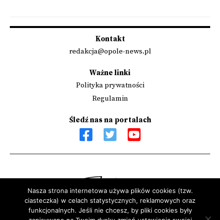
Kontakt
redakcja@opole-news.pl
Ważne linki
Polityka prywatności
Regulamin
Śledź nas na portalach
Nasza strona internetowa używa plików cookies (tzw.
ciasteczka) w celach statystycznych, reklamowych oraz
Sfinansowano przez Narodowy Instytut Wolności - Centrum
funkcjonalnych. Jeśli nie chcesz, by pliki cookies były