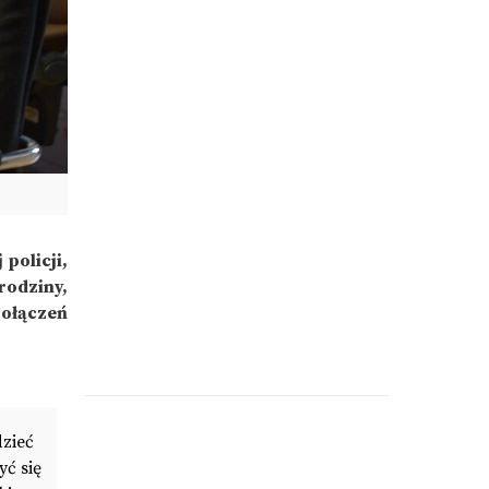
policji,
rodziny,
połączeń
zieć
yć się