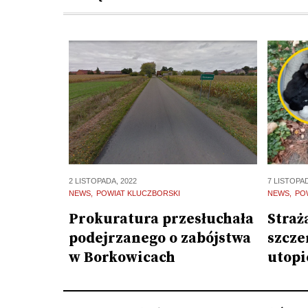
7 LISTOPAD
2 LISTOPADA, 2022
NEWS
PO
NEWS
POWIAT KLUCZBORSKI
Straż
Prokuratura przesłuchała
szcze
podejrzanego o zabójstwa
utop
w Borkowicach