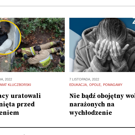
A, 2022
7 LISTOPADA, 2022
WIAT KLUCZBORSKI
EDUKACJA
OPOLE
POMAGAMY
acy uratowali
Nie bądź obojętny wo
nięta przed
narażonych na
ieniem
wychłodzenie