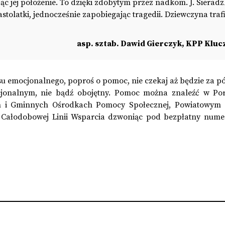
jąc jej położenie. To dzięki zdobytym przez nadkom. J. Sierad
stolatki, jednocześnie zapobiegając tragedii. Dziewczyna traf
asp. sztab. Dawid Gierczyk, KPP Klu
yzysu emocjonalnego, poproś o pomoc, nie czekaj aż będzie za pó
ocjonalnym, nie bądź obojętny. Pomoc można znaleźć w Po
ich i Gminnych Ośrodkach Pomocy Społecznej, Powiatowym
z Całodobowej Linii Wsparcia dzwoniąc pod bezpłatny num