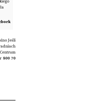
zkiego
iła
czbork
źno Jeśli
radniach
 Centrum
er
800 70