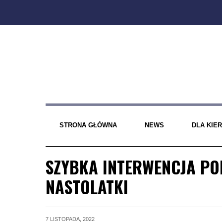
Skip
to
content
STRONA GŁÓWNA
NEWS
DLA KI
SZYBKA INTERWENCJA PO
NASTOLATKI
7 LISTOPADA, 2022