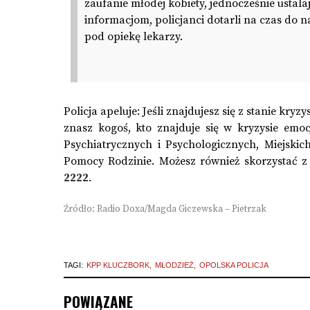
zaufanie młodej kobiety, jednocześnie ustala
informacjom, policjanci dotarli na czas do na
pod opiekę lekarzy.
Policja apeluje: Jeśli znajdujesz się z stanie kr
znasz kogoś, kto znajduje się w kryzysie em
Psychiatrycznych i Psychologicznych, Miejsk
Pomocy Rodzinie. Możesz również skorzystać 
2222
.
Źródło: Radio Doxa/Magda Giczewska – Pietrzak
TAGI:
KPP KLUCZBORK
MŁODZIEŻ
OPOLSKA POLICJA
POWIĄZANE