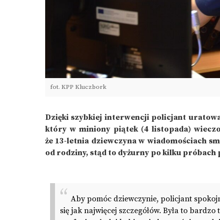
fot. KPP Kluczbork
Dzięki szybkiej interwencji policjant uratowa
który w miniony piątek (4 listopada) wiec
że 13-letnia dziewczyna w wiadomościach sms
od rodziny, stąd to dyżurny po kilku próbach p
Aby pomóc dziewczynie, policjant spoko
się jak najwięcej szczegółów. Była to bardz