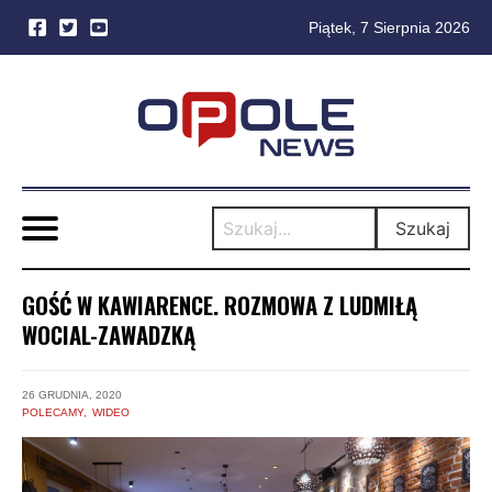
Piątek, 7 Sierpnia 2026
Skip
to
content
Szukaj
GOŚĆ W KAWIARENCE. ROZMOWA Z LUDMIŁĄ
WOCIAL-ZAWADZKĄ
26 GRUDNIA, 2020
POLECAMY
WIDEO