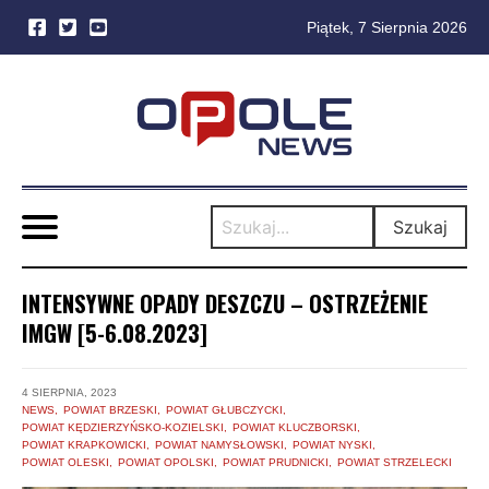
Piątek, 7 Sierpnia 2026
Skip
to
content
Szukaj
INTENSYWNE OPADY DESZCZU – OSTRZEŻENIE
IMGW [5-6.08.2023]
4 SIERPNIA, 2023
NEWS
POWIAT BRZESKI
POWIAT GŁUBCZYCKI
POWIAT KĘDZIERZYŃSKO-KOZIELSKI
POWIAT KLUCZBORSKI
POWIAT KRAPKOWICKI
POWIAT NAMYSŁOWSKI
POWIAT NYSKI
POWIAT OLESKI
POWIAT OPOLSKI
POWIAT PRUDNICKI
POWIAT STRZELECKI