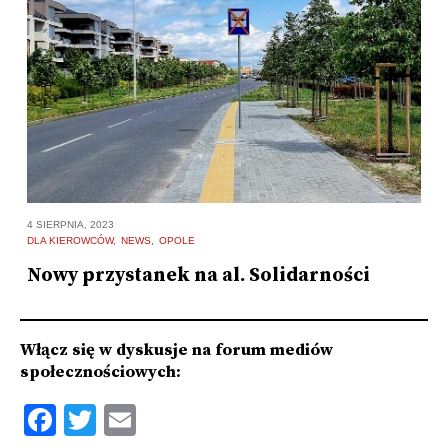
3 
4 SIERPNIA, 2023
D
DLA KIEROWCÓW
NEWS
OPOLE
O
Nowy przystanek na al. Solidarności
o
Włącz się w dyskusje na forum mediów
społecznościowych:
Facebook
Twitter
Email