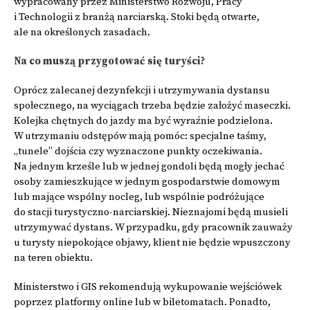
wypracowany przez Ministerstwo Rozwoju, Pracy
i Technologii z branżą narciarską. Stoki będą otwarte,
ale na określonych zasadach.
Na co muszą przygotować się turyści?
Oprócz zalecanej dezynfekcji i utrzymywania dystansu
społecznego, na wyciągach trzeba będzie założyć maseczki.
Kolejka chętnych do jazdy ma być wyraźnie podzielona.
W utrzymaniu odstępów mają pomóc: specjalne taśmy,
„tunele” dojścia czy wyznaczone punkty oczekiwania.
Na jednym krześle lub w jednej gondoli będą mogły jechać
osoby zamieszkujące w jednym gospodarstwie domowym
lub mające wspólny nocleg, lub wspólnie podróżujące
do stacji turystyczno-narciarskiej. Nieznajomi będą musieli
utrzymywać dystans. W przypadku, gdy pracownik zauważy
u turysty niepokojące objawy, klient nie będzie wpuszczony
na teren obiektu.
Ministerstwo i GIS rekomendują wykupowanie wejściówek
poprzez platformy online lub w biletomatach. Ponadto,