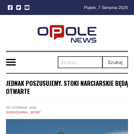
Piątek, 7 Sierpnia 2026
Skip
to
content
Szukaj
JEDNAK POSZUSUJEMY. STOKI NARCIARSKIE BĘDĄ
OTWARTE
29 LISTOPADA, 2020
GOSPODARKA
SPORT