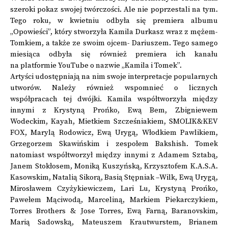
szeroki pokaz swojej twórczości. Ale nie poprzestali na tym.
Tego roku, w kwietniu odbyła się premiera albumu
„Opowieści”, który stworzyła Kamila Durkasz wraz z mężem-
Tomkiem, a także ze swoim ojcem- Dariuszem. Tego samego
miesiąca odbyła się również premiera ich kanału
na platformie YouTube o nazwie „Kamila i Tomek”.
Artyści udostępniają na nim swoje interpretacje popularnych
utworów. Należy również wspomnieć o licznych
współpracach tej dwójki. Kamila współtworzyła między
innymi z Krystyną Prońko, Ewą Bem, Zbigniewem
Wodeckim, Kayah, Mietkiem Szcześniakiem, SMOLIK&KEV
FOX, Marylą Rodowicz, Ewą Urygą, Włodkiem Pawlikiem,
Grzegorzem Skawińskim i zespołem Bakshish. Tomek
natomiast współtworzył między innymi z Adamem Sztabą,
Janem Stokłosem, Moniką Kuszyńską, Krzysztofem K.A.S.A.
Kasowskim, Natalią Sikorą, Basią Stępniak –Wilk, Ewą Urygą,
Mirosławem Czyżykiewiczem, Lari Lu, Krystyną Prońko,
Pawełem Mąciwodą, Marceliną, Markiem Piekarczykiem,
Torres Brothers & Jose Torres, Ewą Farną, Baranovskim,
Marią Sadowską, Mateuszem Krautwurstem, Brianem