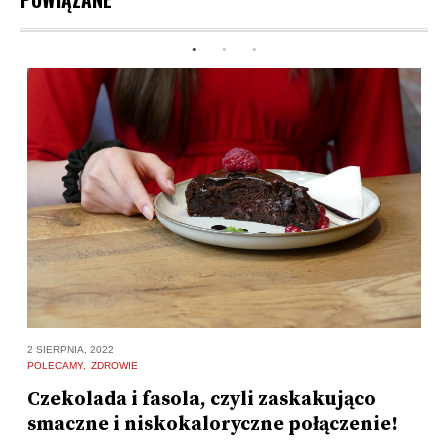
2 SIERPNIA, 2022
3 
POLECAMY
ZDROWIE
D
Czekolada i fasola, czyli zaskakująco
O
smaczne i niskokaloryczne połączenie!