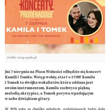
źródło: nccp.opole.pl
Już 7 sierpnia na Placu Wolności odbędzie się koncert
Kamili i Tomka. Wstęp wolny, start o 17:00! Kamila
i Tomek to dwójka wokalistów, która oddana jest
swoim instrumentom. Kamila zachwyca piękną
melodią skrzypiec, a Tomek porywa wpadającym
w ucho dźwiękiem gitary.
W 2020 roku ta dwójka młodych, uzdolnionych ludzi dała