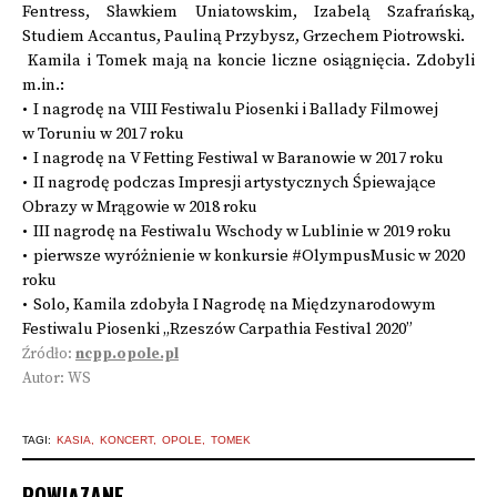
Fentress, Sławkiem Uniatowskim, Izabelą Szafrańską,
Studiem Accantus, Pauliną Przybysz, Grzechem Piotrowski.
Kamila i Tomek mają na koncie liczne osiągnięcia. Zdobyli
m.in.:
I nagrodę na VIII Festiwalu Piosenki i Ballady Filmowej
w Toruniu w 2017 roku
I nagrodę na V Fetting Festiwal w Baranowie w 2017 roku
II nagrodę podczas Impresji artystycznych Śpiewające
Obrazy w Mrągowie w 2018 roku
III nagrodę na Festiwalu Wschody w Lublinie w 2019 roku
pierwsze wyróżnienie w konkursie #OlympusMusic w 2020
roku
Solo, Kamila zdobyła I Nagrodę na Międzynarodowym
Festiwalu Piosenki „Rzeszów Carpathia Festival 2020”
Źródło:
ncpp.opole.pl
Autor: WS
TAGI:
KASIA
KONCERT
OPOLE
TOMEK
POWIĄZANE