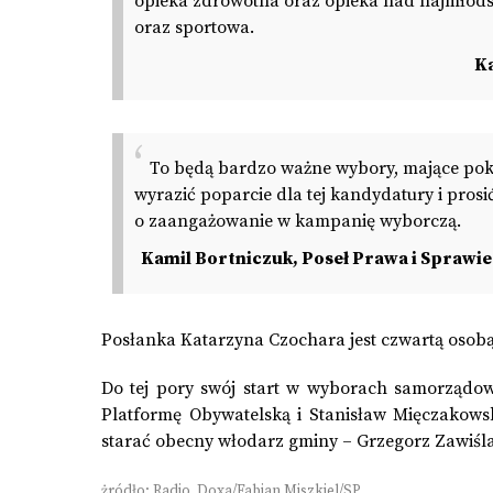
opieka zdrowotna oraz opieka nad najmłodszy
oraz sportowa.
Ka
To będą bardzo ważne wybory, mające poka
wyrazić poparcie dla tej kandydatury i pros
o zaangażowanie w kampanię wyborczą.
Kamil Bortniczuk, Poseł Prawa i Sprawi
Posłanka Katarzyna Czochara jest czwartą osobą, 
Do tej pory swój start w wyborach samorządow
Platformę Obywatelską i Stanisław Mięczakowski
starać obecny włodarz gminy – Grzegorz Zawiśl
żródło: Radio Doxa/Fabian Miszkiel/SP