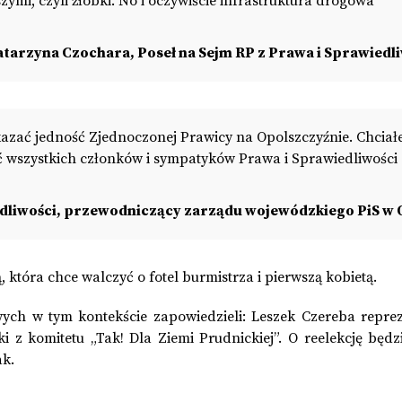
mi, czyli żłobki. No i oczywiście infrastruktura drogowa
tarzyna Czochara, Poseł na Sejm RP z Prawa i Sprawiedl
zać jedność Zjednoczonej Prawicy na Opolszczyźnie. Chcia
ić wszystkich członków i sympatyków Prawa i Sprawiedliwości
edliwości, przewodniczący zarządu wojewódzkiego PiS w
która chce walczyć o fotel burmistrza i pierwszą kobietą.
ych w tym kontekście zapowiedzieli: Leszek Czereba reprez
 z komitetu „Tak! Dla Ziemi Prudnickiej”. O reelekcję będzi
ak.