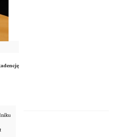
kadencję
dniku
t