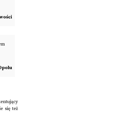
iwości
łem
 Opolu
entujący
e się też