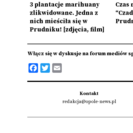
Czas 
3 plantacje marihuany
“Czad
zlikwidowane. Jedna z
Prud
nich mieściła się w
Prudniku! [zdjęcia, film]
Włącz się w dyskusje na forum mediów s
Facebook
Twitter
Email
Kontakt
redakcja@opole-news.pl