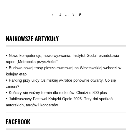
←
1
…
8
9
Stronicowanie
wpisów
NAJNOWSZE ARTYKUŁY
Nowe kompetencje, nowe wyzwania. Instytut Goduli przedstawia
raport „Metropolia przyszłości”
Budowa nowej trasy pieszo‑rowerowej na Wrocławskiej wchodzi w
kolejny etap
Parking przy ulicy Ozimskiej wkrótce ponownie otwarty. Co się
zmieni?
Kończy się ważny termin dla rodziców. Chodzi o 800 plus
Jubileuszowy Festiwal Książki Opole 2026. Trzy dni spotkań
autorskich, targów i koncertów
FACEBOOK