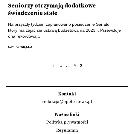
Seniorzy otrzymają dodatkowe
świadczenie stałe
Na przyszły tydzień zaplanowano posiedzenie Senatu,
który ma zając się ustawą budżetową na 2023 r. Przewiduje
ona rekordową...
CZYTAJ WIĘCEJ
←
1
…
4
5
Stronicowanie
wpisów
Kontakt
redakcja@opole-news.pl
Ważne linki
Polityka prywatności
Regulamin