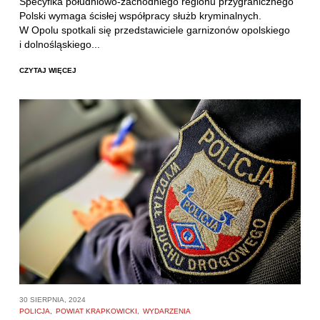
Specyfika południowo-zachodniego regionu przygranicznego
Polski wymaga ścisłej współpracy służb kryminalnych.
W Opolu spotkali się przedstawiciele garnizonów opolskiego
i dolnośląskiego...
CZYTAJ WIĘCEJ
30 SIERPNIA, 2024
POLICJA
POWIAT KRAPKOWICKI
WYDARZENIA