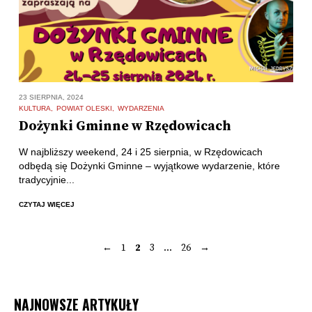
23 SIERPNIA, 2024
KULTURA
POWIAT OLESKI
WYDARZENIA
Dożynki Gminne w Rzędowicach
W najbliższy weekend, 24 i 25 sierpnia, w Rzędowicach
odbędą się Dożynki Gminne – wyjątkowe wydarzenie, które
tradycyjnie...
CZYTAJ WIĘCEJ
←
1
2
3
…
26
→
Stronicowanie
wpisów
NAJNOWSZE ARTYKUŁY