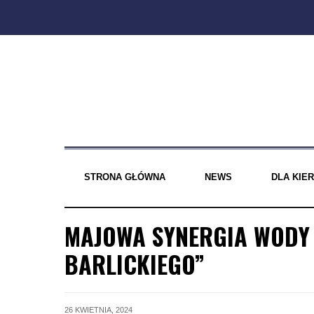
Skip
to
content
STRONA GŁÓWNA
NEWS
DLA KI
MAJOWA SYNERGIA WODY 
BARLICKIEGO”
26 KWIETNIA, 2024