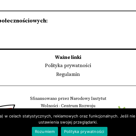
połecznościowych:
Ważne linki
Polityka prywatności
Regulamin
Sfinansowano przez Narodowy Instytut
Wolności - Centrum Rozwoju
Społeczeństwa Obywatelskiego
a) w celach statystycznych, reklamowych oraz funkcjonalnych. Jeśli nie
ze środków Programu Rozwoju Organizacji
ustawienia swojej przeglądarki.
Obywatelskich na lata 2018 – 2030
Rozumiem
Polityka prywatności