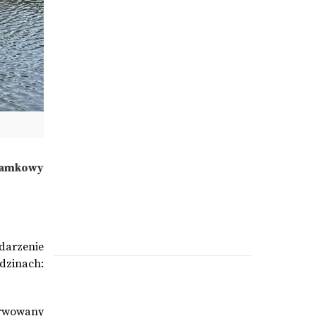
zamkowy
darzenie
dzinach:
erwowany