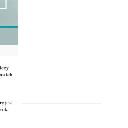
lczy
na ich
y jest
rok.