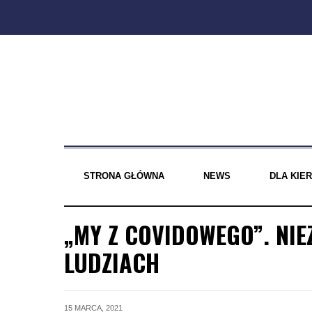
Skip
to
content
STRONA GŁÓWNA
NEWS
DLA KI
„MY Z COVIDOWEGO”. NI
LUDZIACH
15 MARCA, 2021