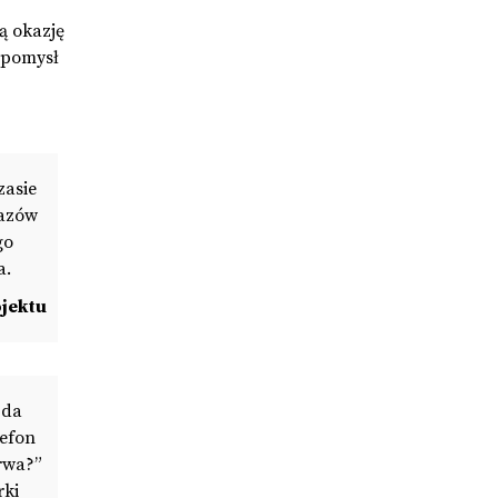
ą okazję
d pomysł
zasie
kazów
go
a.
jektu
 da
lefon
trwa?”
rki