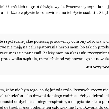
ieści i krótkich nagrań dźwiękowych. Pracownicy szpitala maj
 ale także o wpływie koronawirusa na ich życie osobiste. Ską
ste i społeczne jakie ponoszą pracownicy ochrony zdrowia w c
żowe nie mają na celu epatowania heroizmem, bo takich prze
 pracę w czasie pandemii. Zależy nam na ukazaniu rzeczywiste
o pracownika szpitala, niezależnie od zajmowanego stanowisk
Autorzy pro
ym, żeby nie było tego, co się już zdarzyło. Pewnych rzeczy nie
ebrał telefon – bo dzwoni do niego rodzina - żeby odebrał te
e musiał oddychać za niego respirator, a na pytanie “ile to po
będzie trzeba. Aza godzinę ten człowiek nie żyje. Dzwonił do có