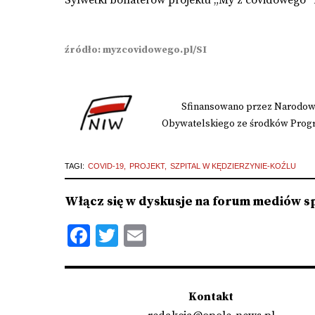
Sylwetki bohaterów projektu „My z covidowego”
źródło: myzcovidowego.pl/SI
Sfinansowano przez Narodowy
Obywatelskiego ze środków Progra
TAGI:
COVID-19
PROJEKT
SZPITAL W KĘDZIERZYNIE-KOŹLU
Włącz się w dyskusje na forum mediów s
Facebook
Twitter
Email
Kontakt