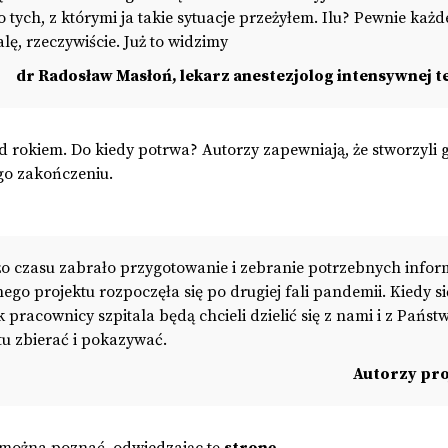
 tych, z którymi ja takie sytuacje przeżyłem. Ilu? Pewnie każ
alę, rzeczywiście. Już to widzimy
dr Radosław Masłoń, lekarz anestezjolog intensywnej t
zed rokiem. Do kiedy potrwa? Autorzy zapewniają, że stworzyli 
ego zakończeniu.
o czasu zabrało przygotowanie i zebranie potrzebnych inform
go projektu rozpoczęła się po drugiej fali pandemii. Kiedy si
k pracownicy szpitala będą chcieli dzielić się z nami i z Pańs
tu zbierać i pokazywać.
Autorzy pro