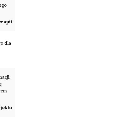
dego
erapii
go dla
acji.
ę
twem
jektu