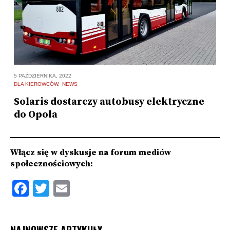
6 
5 PAŹDZIERNIKA, 2022
N
DLA KIEROWCÓW
NEWS
W
Solaris dostarczy autobusy elektryczne
do Opola
Włącz się w dyskusje na forum mediów
społecznościowych:
Facebook
Twitter
Email