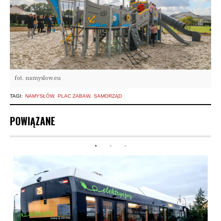
fot. namyslow.eu
TAGI:
NAMYSŁÓW
PLAC ZABAW
SAMORZĄD
POWIĄZANE