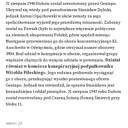
21 sierpnia 1940 Dubois został aresztowany przez Gestapo.
Ukrywał się wtedy pod pseudonimem Stanisław Dębski,
jednak Antoni Opęchowski w akcie zemsty za jego
spoliczkowanie wyjawił jego prawdziwą tożsamość. Zabrany
został na Pawiak (było to największe więzienie polityczne
na ziemiach okupowanej Polski), gdzie spędził miesiąc.
Następnie przewieziono go do obozu koncentracyjnego KL
Auschwitz w Oświęcimiu, gdzie otrzymał numer obozowy
3904. Brał udział w konspiracji w obozie, organizował grupy
więźniów chętnych do wzięcia udziału w powstaniu.
Działał
również w komórce konspiracyjnej podpułkownika
Witolda Pileckieg
o. Jego rodzina próbowała wyciągnąć
go z obozu, przekupując wysoko postawionego oficera
Gestapo. Jednak ten stwierdził, że sprawa Stanisława jest
beznadziejna i oddał pieniądze. 21 sierpnia 1942 roku Dubois
został rozstrzelany pod Czarną Ścianą (Ścianą Śmierci) przy
bloku 11.
autor: JZ