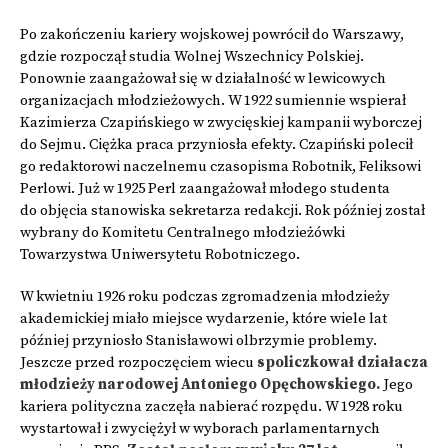
Po zakończeniu kariery wojskowej powrócił do Warszawy,
gdzie rozpoczął studia Wolnej Wszechnicy Polskiej.
Ponownie zaangażował się w działalność w lewicowych
organizacjach młodzieżowych. W 1922 sumiennie wspierał
Kazimierza Czapińskiego w zwycięskiej kampanii wyborczej
do Sejmu. Ciężka praca przyniosła efekty. Czapiński polecił
go redaktorowi naczelnemu czasopisma Robotnik, Feliksowi
Perlowi. Już w 1925 Perl zaangażował młodego studenta
do objęcia stanowiska sekretarza redakcji. Rok później został
wybrany do Komitetu Centralnego młodzieżówki
Towarzystwa Uniwersytetu Robotniczego.
W kwietniu 1926 roku podczas zgromadzenia młodzieży
akademickiej miało miejsce wydarzenie, które wiele lat
później przyniosło Stanisławowi olbrzymie problemy.
Jeszcze przed rozpoczęciem wiecu
spoliczkował działacza
młodzieży narodowej Antoniego Opęchowskiego.
Jego
kariera polityczna zaczęła nabierać rozpędu. W 1928 roku
wystartował i zwyciężył w wyborach parlamentarnych