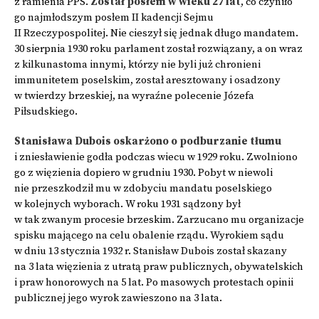
z ramienia PPS.
Został posłem w wieku 27 lat
, co czyniło
go najmłodszym posłem II kadencji Sejmu
II Rzeczypospolitej. Nie cieszył się jednak długo mandatem.
30 sierpnia 1930 roku parlament został rozwiązany, a on wraz
z kilkunastoma innymi, którzy nie byli już chronieni
immunitetem poselskim, został aresztowany i osadzony
w twierdzy brzeskiej, na wyraźne polecenie Józefa
Piłsudskiego.
Stanisława Dubois oskarżono o podburzanie tłumu
i zniesławienie godła podczas wiecu w 1929 roku. Zwolniono
go z więzienia dopiero w grudniu 1930. Pobyt w niewoli
nie przeszkodził mu w zdobyciu mandatu poselskiego
w kolejnych wyborach. W roku 1931 sądzony był
w tak zwanym procesie brzeskim. Zarzucano mu organizacje
spisku mającego na celu obalenie rządu. Wyrokiem sądu
w dniu 13 stycznia 1932 r. Stanisław Dubois został skazany
na 3 lata więzienia z utratą praw publicznych, obywatelskich
i praw honorowych na 5 lat. Po masowych protestach opinii
publicznej jego wyrok zawieszono na 3 lata.