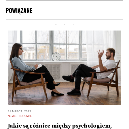
POWIĄZANE
31 MARCA, 2023
7 
NEWS
ZDROWIE
N
Jakie są różnice między psychologiem,
W