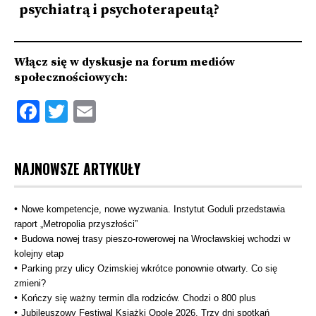
psychiatrą i psychoterapeutą?
l
M
Włącz się w dyskusje na forum mediów
społecznościowych:
Facebook
Twitter
Email
NAJNOWSZE ARTYKUŁY
Nowe kompetencje, nowe wyzwania. Instytut Goduli przedstawia
raport „Metropolia przyszłości”
Budowa nowej trasy pieszo‑rowerowej na Wrocławskiej wchodzi w
kolejny etap
Parking przy ulicy Ozimskiej wkrótce ponownie otwarty. Co się
zmieni?
Kończy się ważny termin dla rodziców. Chodzi o 800 plus
Jubileuszowy Festiwal Książki Opole 2026. Trzy dni spotkań