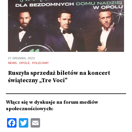
27 GRUDNIA, 2023
23
NEWS
OPOLE
POLECAMY
N
Ruszyła sprzedaż biletów na koncert
S
o
świąteczny „Tre Voci”
o
Włącz się w dyskusje na forum mediów
społecznościowych:
Facebook
Twitter
Email