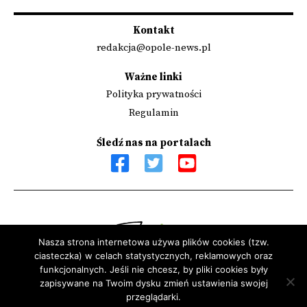
Kontakt
redakcja@opole-news.pl
Ważne linki
Polityka prywatności
Regulamin
Śledź nas na portalach
Nasza strona internetowa używa plików cookies (tzw.
ciasteczka) w celach statystycznych, reklamowych oraz
Sfinansowano przez Narodowy Instytut Wolności - Centrum
funkcjonalnych. Jeśli nie chcesz, by pliki cookies były
Rozwoju Społeczeństwa Obywatelskiego ze środków Programu
zapisywane na Twoim dysku zmień ustawienia swojej
przeglądarki.
Rozwoju Organizacji Obywatelskich na lata 2018 – 2030