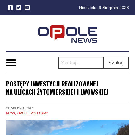
Niedziela, 9 Sierpnia 2026
Skip
to
content
Szukaj
POSTĘPY INWESTYCJI REALIZOWANEJ
NA ULICACH ŻYTOMIERSKIEJ I LWOWSKIEJ
27 GRUDNIA, 2023
NEWS
OPOLE
POLECAMY