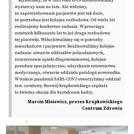
Myśleliśmy, że w 2010 roku to co dobudowaliśmy
wystarczy nam na lata. Ale widzimy,
że zapotrzebowanie pacjentów jest tak duże,
że potrzebna jest kolejna rozbudowa. Od wielu lat
realizujemy konkretne zadania. W przeciągu
ostatnich kilkunastu lat to już druga rozbudowa
tej placówki. Wsłuchiwaliśmy się w potrzeby
mieszkańców i pacjentów. Realizowaliśmy kolejne
zadania: otwarcie oddziałów jednodniowych,
rozszerzenie opieki długoterminowej, kolejne
poradnie specjalistyczne, odzyskanie ratownictwa
medycznego, otwarcie oddziału patologii noworodka.
W trakcie pandemii SARS-COV2 otworzyliśmy oddział
tzw. covidowy. Rozwój krapkowickiego szpitala
to świetna okazja dla kształcenia kadry.
Marcin Misiewicz, prezes Krapkowickiego
Centrum Zdrowia