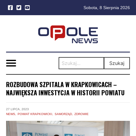
Sobota, 8 Sierpnia 2026
Skip
to
content
Szukaj
ROZBUDOWA SZPITALA W KRAPKOWICACH –
NAJWIĘKSZA INWESTYCJA W HISTORII POWIATU
27 LIPCA, 2023
NEWS
POWIAT KRAPKOWICKI
SAMORZĄD
ZDROWIE