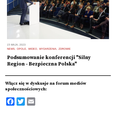
20
15 MAJA, 2023
E
NEWS
OPOLE
WIDEO
WYDARZENIA
ZDROWIE
S
Podsumowanie konferencji "Silny
W
Region - Bezpieczna Polska"
C
Włącz się w dyskusje na forum mediów
społecznościowych:
Facebook
Twitter
Email