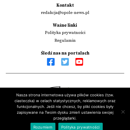
Kontakt
redakcja@opole-news.pl
Ważne linki
Polityka prywatności
Regulamin
Śledź nas na portalach
Nasza strona internetowa używa plików cookies (tzw.
ciasteczka) w celach statystycznych, reklamowych oraz
Sfinansowano przez Narodowy Instytut Wolności - Centrum
funkcjonalnych. Jeśli nie chcesz, by pliki cookies były
zapisywane na Twoim dysku zmień ustawienia swojej
Rozwoju Społeczeństwa Obywatelskiego ze środków Programu
przeglądarki.
Rozwoju Organizacji Obywatelskich na lata 2018 – 2030
Rozumiem
Polityka prywatności