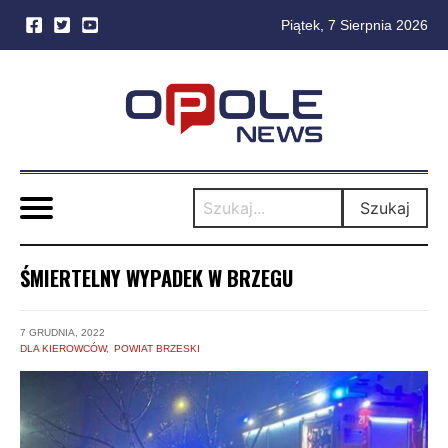
Piątek, 7 Sierpnia 2026
Skip
to
content
Szukaj
ŚMIERTELNY WYPADEK W BRZEGU
7 GRUDNIA, 2022
DLA KIEROWCÓW
POWIAT BRZESKI