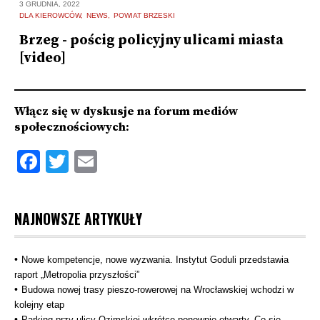
7 
3 GRUDNIA, 2022
D
DLA KIEROWCÓW
NEWS
POWIAT BRZESKI
B
Brzeg - pościg policyjny ulicami miasta
[video]
Włącz się w dyskusje na forum mediów
społecznościowych:
Facebook
Twitter
Email
NAJNOWSZE ARTYKUŁY
Nowe kompetencje, nowe wyzwania. Instytut Goduli przedstawia
raport „Metropolia przyszłości”
Budowa nowej trasy pieszo‑rowerowej na Wrocławskiej wchodzi w
kolejny etap
Parking przy ulicy Ozimskiej wkrótce ponownie otwarty. Co się