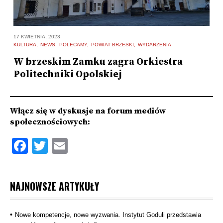
17
17 KWIETNIA, 2023
N
KULTURA
NEWS
POLECAMY
POWIAT BRZESKI
WYDARZENIA
B
W brzeskim Zamku zagra Orkiestra
z
Politechniki Opolskiej
Włącz się w dyskusje na forum mediów
społecznościowych:
Facebook
Twitter
Email
NAJNOWSZE ARTYKUŁY
Nowe kompetencje, nowe wyzwania. Instytut Goduli przedstawia