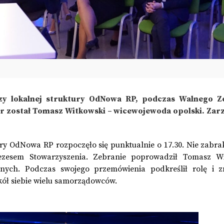
czy lokalnej struktury OdNowa RP, podczas Walnego Z
r został Tomasz Witkowski – wicewojewoda opolski. Zarz
y OdNowa RP rozpoczęło się punktualnie o 17.30. Nie zabra
rezesem Stowarzyszenia. Zebranie poprowadził Tomasz Wi
nych. Podczas swojego przemówienia podkreślił rolę i z
okół siebie wielu samorządowców.