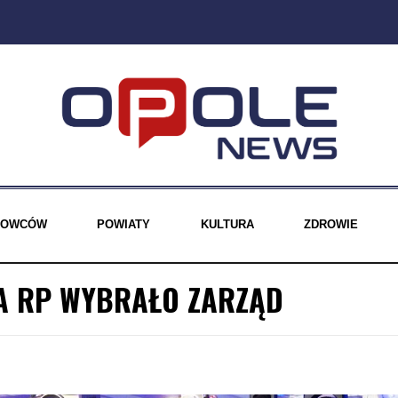
EROWCÓW
POWIATY
KULTURA
ZDROWIE
A RP WYBRAŁO ZARZĄD