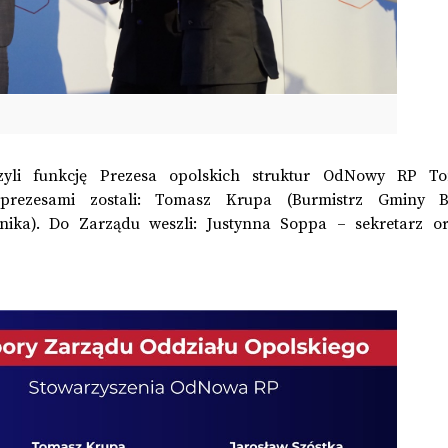
zyli funkcję Prezesa opolskich struktur OdNowy RP T
eprezesami zostali: Tomasz Krupa (Burmistrz Gminy 
nika). Do Zarządu weszli: Justynna Soppa – sekretarz or