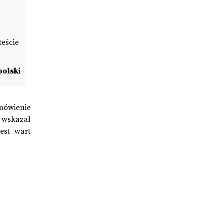
teście
olski
mówienie
z wskazał
est wart