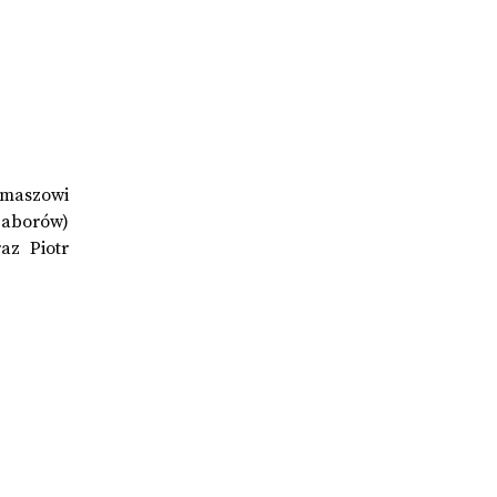
omaszowi
Baborów)
az Piotr