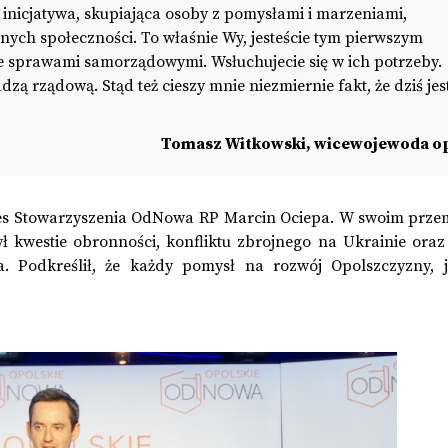
 inicjatywa, skupiająca osoby z pomysłami i marzeniami,
lnych społeczności. To właśnie Wy, jesteście tym pierwszym
 sprawami samorządowymi. Wsłuchujecie się w ich potrzeby.
dzą rządową. Stąd też cieszy mnie niezmiernie fakt, że dziś jes
Tomasz Witkowski, wicewojewoda op
ezes Stowarzyszenia OdNowa RP Marcin Ociepa. W swoim prze
zył kwestie obronności, konfliktu zbrojnego na Ukrainie ora
ia. Podkreślił, że każdy pomysł na rozwój Opolszczyzny, j