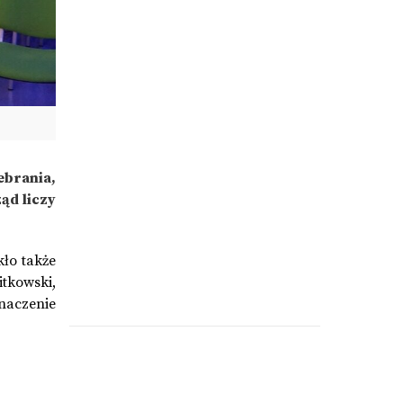
ebrania,
ąd liczy
kło także
tkowski,
naczenie