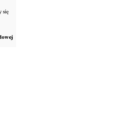
 się
dowej