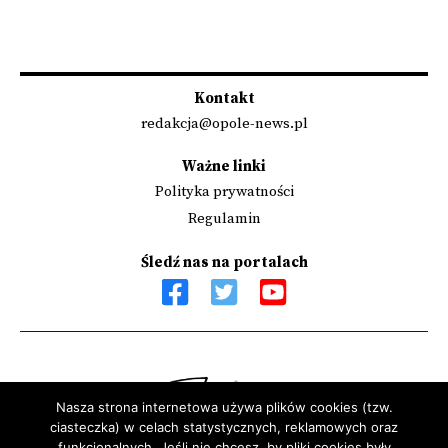
Kontakt
redakcja@opole-news.pl
Ważne linki
Polityka prywatności
Regulamin
Śledź nas na portalach
Nasza strona internetowa używa plików cookies (tzw.
ciasteczka) w celach statystycznych, reklamowych oraz
Sfinansowano przez Narodowy Instytut Wolności - Centrum
funkcjonalnych. Jeśli nie chcesz, by pliki cookies były