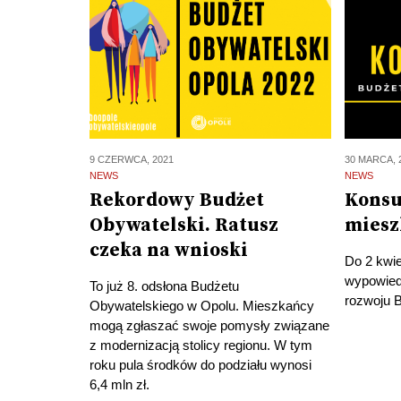
9 CZERWCA, 2021
30 MARCA, 
NEWS
NEWS
Rekordowy Budżet
Konsu
Obywatelski. Ratusz
miesz
czeka na wnioski
Do 2 kwi
wypowied
To już 8. odsłona Budżetu
rozwoju 
Obywatelskiego w Opolu. Mieszkańcy
mogą zgłaszać swoje pomysły związane
z modernizacją stolicy regionu. W tym
roku pula środków do podziału wynosi
6,4 mln zł.