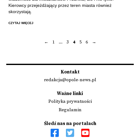
Kierowcy przejeżdżający przez teren miasta również
skorzystają.
CZYTAJ WIĘCEJ
←
1
…
3
4
5
6
→
Stronicowanie
wpisów
Kontakt
redakcja@opole-news.pl
Ważne linki
Polityka prywatności
Regulamin
Śledź nas na portalach