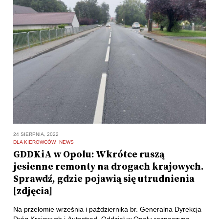
24 SIERPNIA, 2022
DLA KIEROWCÓW
NEWS
GDDKiA w Opolu: Wkrótce ruszą
jesienne remonty na drogach krajowych.
Sprawdź, gdzie pojawią się utrudnienia
[zdjęcia]
Na przełomie września i października br. Generalna Dyrekcja
Dróg Krajowych i Autostrad, Oddział w Opolu rozpoczyna