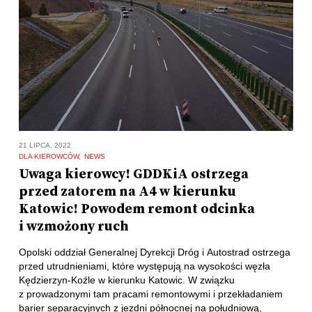
21 LIPCA, 2022
DLA KIEROWCÓW
NEWS
Uwaga kierowcy! GDDKiA ostrzega
przed zatorem na A4 w kierunku
Katowic! Powodem remont odcinka
i wzmożony ruch
Opolski oddział Generalnej Dyrekcji Dróg i Autostrad ostrzega
przed utrudnieniami, które występują na wysokości węzła
Kędzierzyn-Koźle w kierunku Katowic. W związku
z prowadzonymi tam pracami remontowymi i przekładaniem
barier separacyjnych z jezdni północnej na południową,