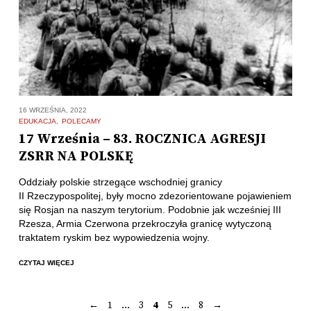
16 WRZEŚNIA, 2022
EDUKACJA
POLECAMY
17 Września – 83. ROCZNICA AGRESJI
ZSRR NA POLSKĘ
Oddziały polskie strzegące wschodniej granicy
II Rzeczypospolitej, były mocno zdezorientowane pojawieniem
się Rosjan na naszym terytorium. Podobnie jak wcześniej III
Rzesza, Armia Czerwona przekroczyła granicę wytyczoną
traktatem ryskim bez wypowiedzenia wojny.
CZYTAJ WIĘCEJ
←
1
…
3
4
5
…
8
→