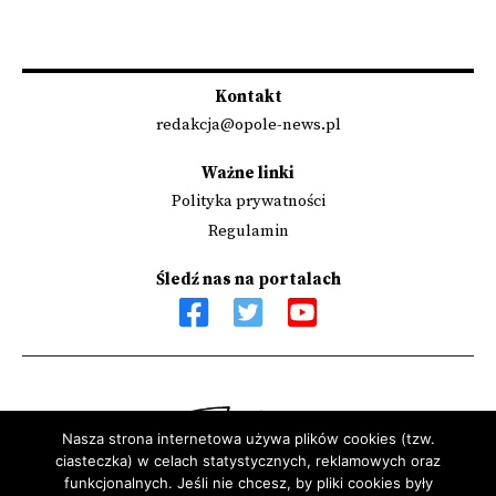
Stronicowanie
wpisów
Kontakt
redakcja@opole-news.pl
Ważne linki
Polityka prywatności
Regulamin
Śledź nas na portalach
Nasza strona internetowa używa plików cookies (tzw.
ciasteczka) w celach statystycznych, reklamowych oraz
Sfinansowano przez Narodowy Instytut Wolności - Centrum
funkcjonalnych. Jeśli nie chcesz, by pliki cookies były