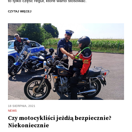
to tylko część reguł, które warto stosować.
CZYTAJ WIĘCEJ
18 SIERPNIA, 2021
NEWS
Czy motocykliści jeżdżą bezpiecznie?
Niekoniecznie