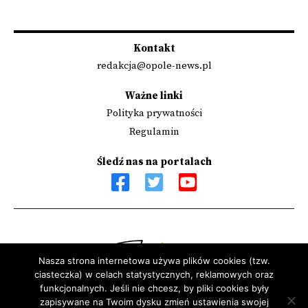
Kontakt
redakcja@opole-news.pl
Ważne linki
Polityka prywatności
Regulamin
Śledź nas na portalach
Nasza strona internetowa używa plików cookies (tzw.
ciasteczka) w celach statystycznych, reklamowych oraz
Sfinansowano przez Narodowy Instytut Wolności - Centrum
funkcjonalnych. Jeśli nie chcesz, by pliki cookies były
Rozwoju Społeczeństwa Obywatelskiego ze środków Programu
zapisywane na Twoim dysku zmień ustawienia swojej