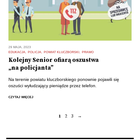
29 MAJA, 2023
EDUKACJA
POLICJA
POWIAT KLUCZBORSKI
PRAWO
Kolejny Senior ofiarą oszustwa
„na policjanta”
Na terenie powiatu kluczborskiego ponownie pojawili się
oszuści wyłudzający pieniądze przez telefon.
CZYTAJ WIĘCEJ
1
2
3
→
Stronicowanie
wpisów