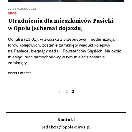
12 STYCZNIA, 2022
NEWS
Utrudnienia dla mieszkańców Pasieki
w Opolu [schemat dojazdu]
Od jutra (13.01), w związku z przebudową i modernizacją
torów kolejowych, zostanie zamknięty wiadukt kolejowy
na Pasiece, biegnący nad ul. Powstańców Śląskich. Na około
miesiąc, ruch samochodowy w tym miejscu zostanie
zamknięty.
CZYTAJ WIĘCEJ
←
1
2
Stronicowanie
wpisów
Kontakt
redakcja@opole-news.pl