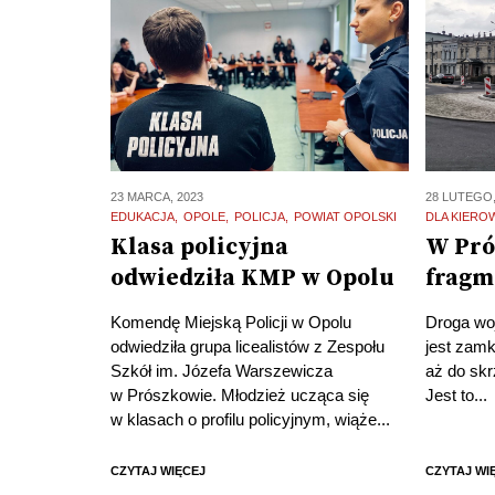
23 MARCA, 2023
28 LUTEGO,
EDUKACJA
OPOLE
POLICJA
POWIAT OPOLSKI
DLA KIER
Klasa policyjna
W Pró
odwiedziła KMP w Opolu
fragm
Komendę Miejską Policji w Opolu
Droga wo
odwiedziła grupa licealistów z Zespołu
jest zamk
Szkół im. Józefa Warszewicza
aż do skr
w Prószkowie. Młodzież ucząca się
Jest to...
w klasach o profilu policyjnym, wiąże...
CZYTAJ WIĘCEJ
CZYTAJ WI