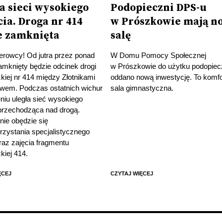
a sieci wysokiego
Podopieczni DPS-u
ia. Droga nr 414
w Prószkowie mają n
e zamknięta
salę
erowcy! Od jutra przez ponad
W Domu Pomocy Społecznej
amknięty będzie odcinek drogi
w Prószkowie do użytku podopie
iej nr 414 między Złotnikami
oddano nową inwestycję. To komf
owem. Podczas ostatnich wichur
sala gimnastyczna.
niu uległa sieć wysokiego
 przechodząca nad drogą.
ie obędzie się
rzystania specjalistycznego
raz zajęcia fragmentu
kiej 414.
ĘCEJ
CZYTAJ WIĘCEJ