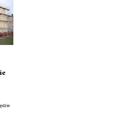
ie
ędzie