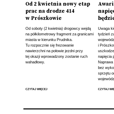
Od 2 kwietnia nowy etap
Awari
prac na drodze 414
napięc
w Prószkowie
będzi
Od soboty (2 kwietnia) drogowcy wejdą
Uwaga ki
na półkilometrowy fragment za granicami
tydzień z
miasta w kierunku Prudnika.
wojewódzk
Tu rozpocznie się frezowanie
i Prószk
nawierzchni na połowie jezdni przy
uszkodze
tej okazji wprowadzony zostanie ruch
napięcia
wahadłowy.
Naprawa n
bez wyko
sprzętu o
wojewódz
CZYTAJ WIĘCEJ
CZYTAJ WI