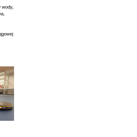
w wody,
wa,
iągowej