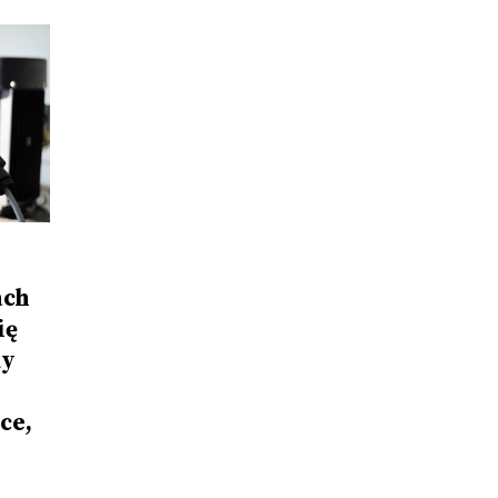
ach
ię
dy
ce,