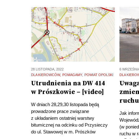
28 LISTOPADA, 2022
6 WRZEŚNIA
DLA KIEROWCÓW
POMAGAMY
POWIAT OPOLSKI
DLA KIER
Utrudnienia na DW 414
Uwaga
w Prószkowie – [video]
zmien
ruchu
W dniach 28,29,30 listopada będą
prowadzone prace związane
Jak infor
z układaniem ostatniej warstwy
Wojewódz
bitumicznej na odcinku od Przysieczy
(w ponied
do ul. Stawowej w m. Prószków
ruchu w 