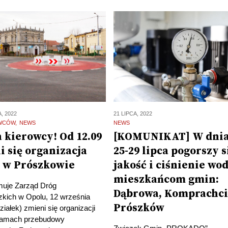
, 2022
21 LIPCA, 2022
OWCÓW
NEWS
NEWS
 kierowcy! Od 12.09
[KOMUNIKAT] W dni
i się organizacja
25-29 lipca pogorszy s
 w Prószkowie
jakość i ciśnienie wo
mieszkańcom gmin:
muje Zarząd Dróg
Dąbrowa, Komprachci
kich w Opolu, 12 września
Prószków
ziałek) zmieni się organizacji
ramach przebudowy