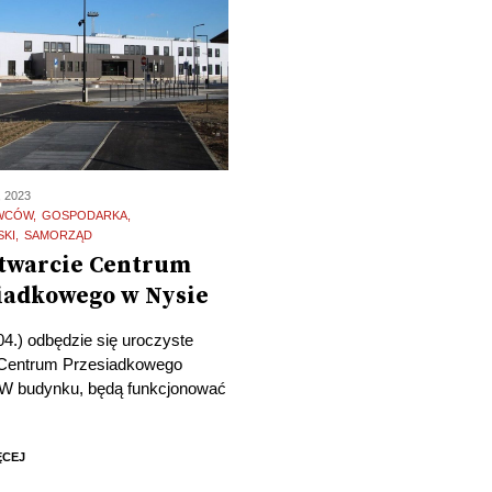
 2023
OWCÓW
GOSPODARKA
SKI
SAMORZĄD
otwarcie Centrum
iadkowego w Nysie
04.) odbędzie się uroczyste
 Centrum Przesiadkowego
 W budynku, będą funkcjonować
ĘCEJ