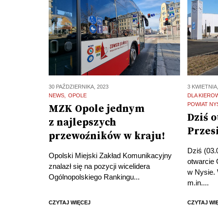
30 PAŹDZIERNIKA, 2023
3 KWIETNIA,
NEWS
OPOLE
DLA KIER
POWIAT NY
MZK Opole jednym
Dziś 
z najlepszych
Przes
przewoźników w kraju!
Dziś (03.
Opolski Miejski Zakład Komunikacyjny
otwarcie
znalazł się na pozycji wicelidera
w Nysie.
Ogólnopolskiego Rankingu...
m.in....
CZYTAJ WIĘCEJ
CZYTAJ WI