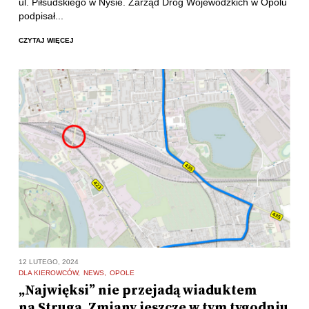
ul. Piłsudskiego w Nysie. Zarząd Dróg Wojewódzkich w Opolu
podpisał...
CZYTAJ WIĘCEJ
12 LUTEGO, 2024
DLA KIEROWCÓW
NEWS
OPOLE
„Najwięksi” nie przejadą wiaduktem
na Struga. Zmiany jeszcze w tym tygodniu