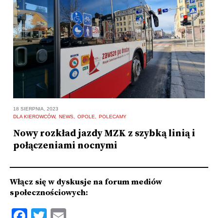
18 SIERPNIA, 2023
17
DLA KIEROWCÓW
NEWS
OPOLE
POLECAMY
N
Nowy rozkład jazdy MZK z szybką linią i
W
połączeniami nocnymi
Z
Włącz się w dyskusje na forum mediów
społecznościowych:
Facebook
Twitter
Email