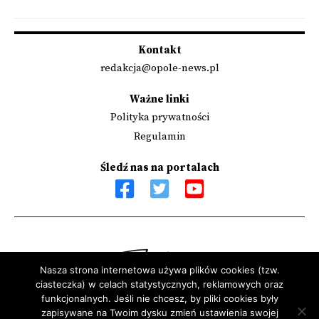
Kontakt
redakcja@opole-news.pl
Ważne linki
Polityka prywatności
Regulamin
Śledź nas na portalach
Nasza strona internetowa używa plików cookies (tzw.
ciasteczka) w celach statystycznych, reklamowych oraz
Sfinansowano przez Narodowy Instytut Wolności - Centrum
funkcjonalnych. Jeśli nie chcesz, by pliki cookies były
zapisywane na Twoim dysku zmień ustawienia swojej
Rozwoju Społeczeństwa Obywatelskiego ze środków Programu