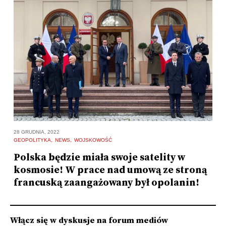
28
28 GRUDNIA, 2022
G
GEOPOLITYKA
NEWS
WOJSKOWOŚĆ
D
Polska będzie miała swoje satelity w
i
O
kosmosie! W prace nad umową ze stroną
francuską zaangażowany był opolanin!
Włącz się w dyskusje na forum mediów