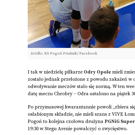
źródło: KS Pogoń Prudnik/ Facebook
I tak w niedzielę piłkarze
Odry Opole
mieli zmier
zostało jednak przełożone z powodu zakażeń w ob
odwoływanie meczów stało się normą. W ten weeke
datę meczu Chrobry – Odra ustalono na piątek 30
Po przymusowej kwarantannie powoli „zbiera si
osłabionym składzie, nie mieli szans z VIVE Łomż
Pogoń to kolejna czołowa drużyna
PGNiG Superl
19:30 w Stegu Arenie powalczyć o zwycięstwo.