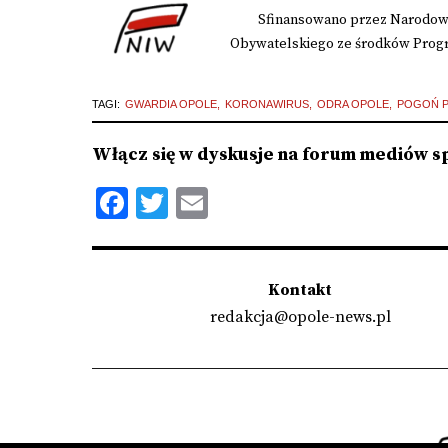
Sfinansowano przez Narodowy
Obywatelskiego ze środków Progra
TAGI:
GWARDIA OPOLE
KORONAWIRUS
ODRA OPOLE
POGOŃ P
Włącz się w dyskusje na forum mediów s
Facebook
Twitter
Email
Kontakt
redakcja@opole-news.pl