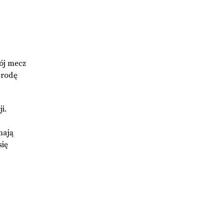
wój mecz
środę
i.
mają
się