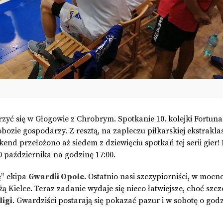
zyć się w Głogowie z Chrobrym. Spotkanie 10. kolejki Fortuna I
ozie gospodarzy. Z resztą, na zapleczu piłkarskiej ekstraklas
nd przełożono aż siedem z dziewięciu spotkań tej serii gier
 października na godzinę 17:00.
ę” ekipa
Gwardii Opole
. Ostatnio nasi szczypiorniści, w mocn
ą Kielce. Teraz zadanie wydaje się nieco łatwiejsze, choć szc
igi
. Gwardziści postarają się pokazać pazur i w sobotę o godz