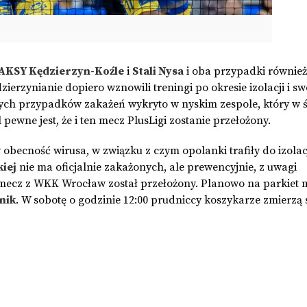
AKSY Kędzierzyn-Koźle
i
Stali Nysa
i oba przypadki również
erzynianie dopiero wznowili treningi po okresie izolacji i s
owych przypadków zakażeń wykryto w nyskim zespole, który w 
ewne jest, że i ten mecz PlusLigi zostanie przełożony.
 obecność wirusa, w związku z czym opolanki trafiły do izolacj
iej
nie ma oficjalnie zakażonych, ale prewencyjnie, z uwagi
mecz z WKK Wrocław został przełożony. Planowo na parkiet 
nik
. W sobotę o godzinie 12:00 prudniccy koszykarze zmierzą 