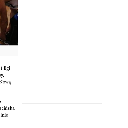
 ligi
y,
! Nową
o
zecińska
inie