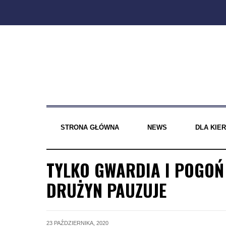
Skip
to
content
STRONA GŁÓWNA
NEWS
DLA KI
TYLKO GWARDIA I POGOŃ 
DRUŻYN PAUZUJE
23 PAŹDZIERNIKA, 2020