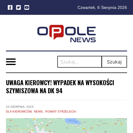
Czwartek, 6 Sierpnia 2026
Skip
to
content
Szukaj
UWAGA KIEROWCY! WYPADEK NA WYSOKOŚCI
SZYMISZOWA NA DK 94
23 SIERPNIA, 2023
DLA KIEROWCÓW
NEWS
POWIAT STRZELECKI