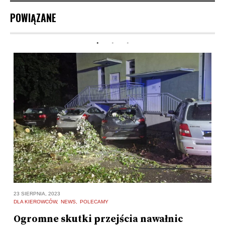
POWIĄZANE
23 SIERPNIA, 2023
23
DLA KIEROWCÓW
NEWS
POLECAMY
N
Ogromne skutki przejścia nawałnic
R