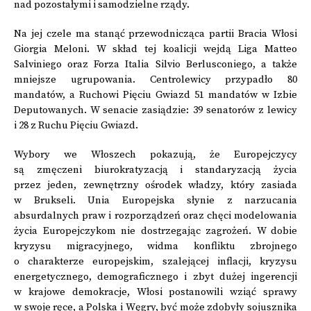
nad pozostałymi i samodzielne rządy.
Na jej czele ma stanąć przewodnicząca partii Bracia Włosi
Giorgia Meloni. W skład tej koalicji wejdą Liga Matteo
Salviniego oraz Forza Italia Silvio Berlusconiego, a także
mniejsze ugrupowania. Centrolewicy przypadło 80
mandatów, a Ruchowi Pięciu Gwiazd 51 mandatów w Izbie
Deputowanych. W senacie zasiądzie: 39 senatorów z lewicy
i 28 z Ruchu Pięciu Gwiazd.
Wybory we Włoszech pokazują, że Europejczycy
są zmęczeni biurokratyzacją i standaryzacją życia
przez jeden, zewnętrzny ośrodek władzy, który zasiada
w Brukseli. Unia Europejska słynie z narzucania
absurdalnych praw i rozporządzeń oraz chęci modelowania
życia Europejczykom nie dostrzegając zagrożeń. W dobie
kryzysu migracyjnego, widma konfliktu zbrojnego
o charakterze europejskim, szalejącej inflacji, kryzysu
energetycznego, demograficznego i zbyt dużej ingerencji
w krajowe demokracje, Włosi postanowili wziąć sprawy
w swoje ręce, a Polska i Węgry, być może zdobyły sojusznika