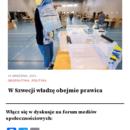
15 WRZEŚNIA, 2022
8 
GEOPOLITYKA
POLITYKA
N
W Szwecji władzę obejmie prawica
F
Włącz się w dyskusje na forum mediów
społecznościowych: