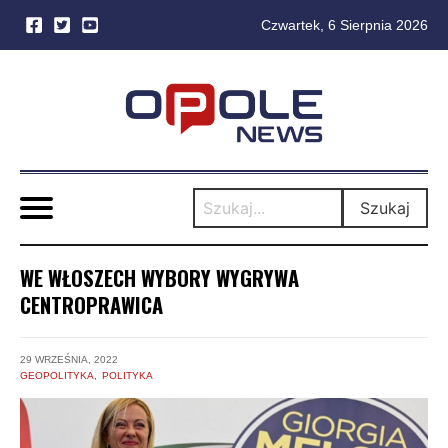
Czwartek, 6 Sierpnia 2026
Skip
to
content
Szukaj
WE WŁOSZECH WYBORY WYGRYWA
CENTROPRAWICA
29 WRZEŚNIA, 2022
GEOPOLITYKA
POLITYKA