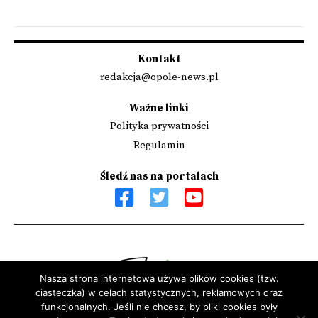
Kontakt
redakcja@opole-news.pl
Ważne linki
Polityka prywatności
Regulamin
Śledź nas na portalach
Nasza strona internetowa używa plików cookies (tzw.
ciasteczka) w celach statystycznych, reklamowych oraz
Sfinansowano przez Narodowy Instytut Wolności - Centrum
funkcjonalnych. Jeśli nie chcesz, by pliki cookies były