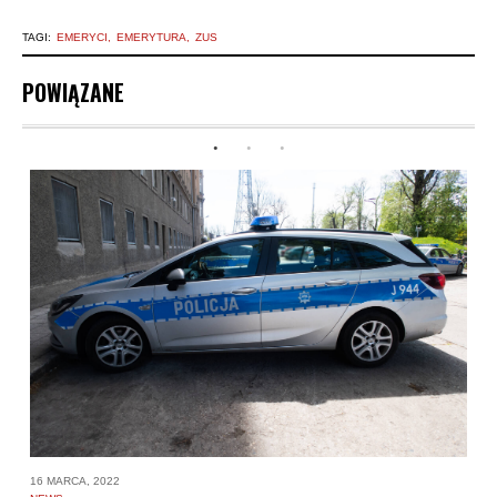
TAGI:
EMERYCI
EMERYTURA
ZUS
POWIĄZANE
16 MARCA, 2022
5 