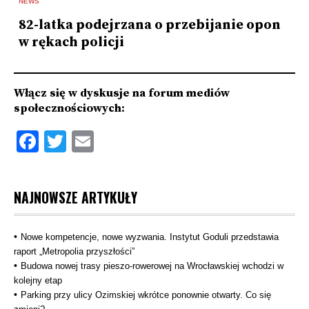
NEWS
N
82-latka podejrzana o przebijanie opon
S
w rękach policji
t
Włącz się w dyskusje na forum mediów
społecznościowych:
Facebook
Twitter
Email
NAJNOWSZE ARTYKUŁY
Nowe kompetencje, nowe wyzwania. Instytut Goduli przedstawia
raport „Metropolia przyszłości”
Budowa nowej trasy pieszo‑rowerowej na Wrocławskiej wchodzi w
kolejny etap
Parking przy ulicy Ozimskiej wkrótce ponownie otwarty. Co się