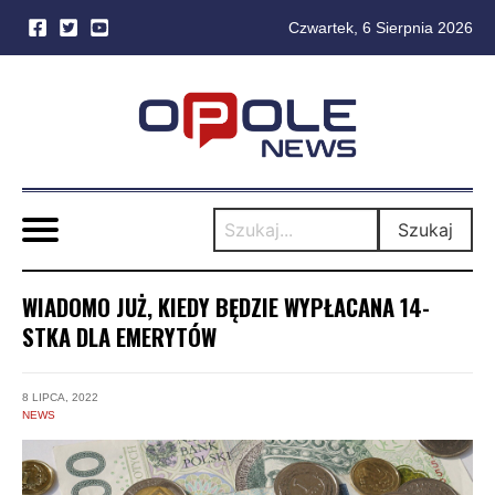
Czwartek, 6 Sierpnia 2026
Skip
to
content
Szukaj
WIADOMO JUŻ, KIEDY BĘDZIE WYPŁACANA 14-
STKA DLA EMERYTÓW
8 LIPCA, 2022
NEWS