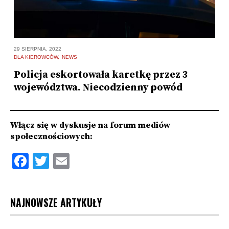
29
29 SIERPNIA, 2022
N
DLA KIEROWCÓW
NEWS
1
Policja eskortowała karetkę przez 3
b
województwa. Niecodzienny powód
Włącz się w dyskusje na forum mediów
społecznościowych:
Facebook
Twitter
Email
NAJNOWSZE ARTYKUŁY