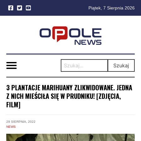
Piątek, 7 Sierpnia 2026
Skip
to
content
Szukaj
3 PLANTACJE MARIHUANY ZLIKWIDOWANE. JEDNA
Z NICH MIEŚCIŁA SIĘ W PRUDNIKU! [ZDJĘCIA,
FILM]
29 SIERPNIA, 2022
NEWS