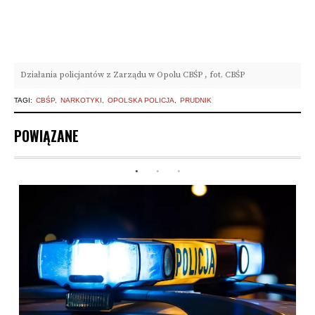
Działania policjantów z Zarządu w Opolu CBŚP , fot. CBŚP
TAGI:
CBŚP
NARKOTYKI
OPOLSKA POLICJA
PRUDNIK
POWIĄZANE