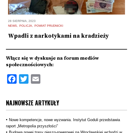
27
28 SIERPNIA, 2023
K
NEWS
POLICJA
POWIAT PRUDNICKI
P
a
Wpadli z narkotykami na kradzieży
N
Włącz się w dyskusje na forum mediów
społecznościowych:
Facebook
Twitter
Email
NAJNOWSZE ARTYKUŁY
Nowe kompetencje, nowe wyzwania. Instytut Goduli przedstawia
raport „Metropolia przyszłości”
Budowa nowej trasy pieszo‑rowerowej na Wrocławskiej wchodzi w