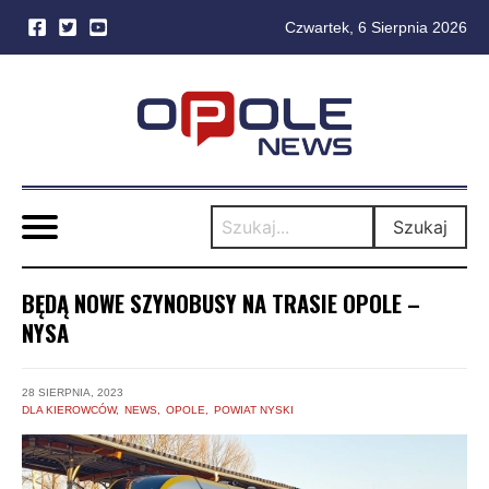
Czwartek, 6 Sierpnia 2026
Skip
to
content
Szukaj
BĘDĄ NOWE SZYNOBUSY NA TRASIE OPOLE –
NYSA
28 SIERPNIA, 2023
DLA KIEROWCÓW
NEWS
OPOLE
POWIAT NYSKI