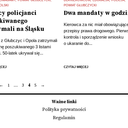
OLSKI
POWIAT GŁUBCZYCKI
cy policjanci
Dwa mandaty w godzi
kiwanego
Kierowca za nic miał obowiązując
ymali na Śląsku
przepisy prawa drogowego. Pierw
kontrola i sporządzenie wniosku
i z Głubczyc i Opola zatrzymali
o ukaranie do...
ę poszukiwanego 3 listami
 50-latek ukrywał się...
ĘCEJ
CZYTAJ WIĘCEJ
←
1
…
3
4
5
→
Stronicowanie
wpisów
Ważne linki
Polityka prywatności
Regulamin