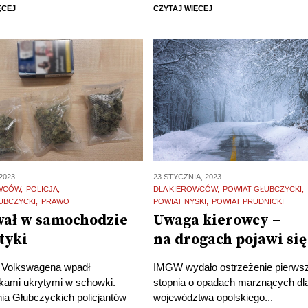
ĘCEJ
CZYTAJ WIĘCEJ
2023
23 STYCZNIA, 2023
OWCÓW
POLICJA
DLA KIEROWCÓW
POWIAT GŁUBCZYCKI
UBCZYCKI
PRAWO
POWIAT NYSKI
POWIAT PRUDNICKI
ał w samochodzie
Uwaga kierowcy –
tyki
na drogach pojawi się
 Volkswagena wpadł
IMGW wydało ostrzeżenie pierws
ykami ukrytymi w schowki.
stopnia o opadach marznących dl
ia Głubczyckich policjantów
województwa opolskiego...