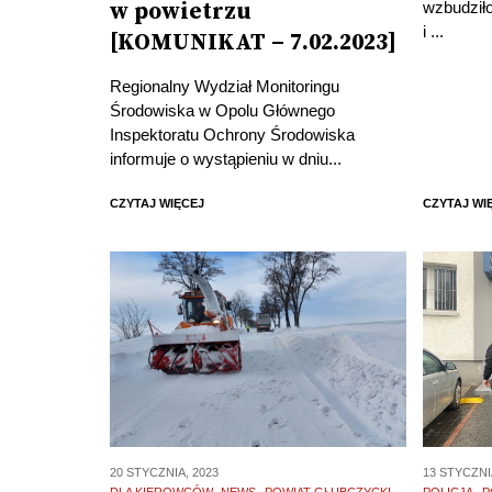
w powietrzu
wzbudził
i ...
[KOMUNIKAT – 7.02.2023]
Regionalny Wydział Monitoringu
Środowiska w Opolu Głównego
Inspektoratu Ochrony Środowiska
informuje o wystąpieniu w dniu...
CZYTAJ WIĘCEJ
CZYTAJ WI
20 STYCZNIA, 2023
13 STYCZNI
DLA KIEROWCÓW
NEWS
POWIAT GŁUBCZYCKI
POLICJA
P