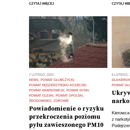
CZYTAJ WIĘCEJ
CZYTAJ WI
7 LUTEGO, 2023
6 LUTEGO, 
NEWS
POWIAT GŁUBCZYCKI
DLA KIER
POWIAT KĘDZIERZYŃSKO-KOZIELSKI
POWIAT GŁ
POWIAT KRAPKOWICKI
POWIAT NYSKI
Ukryw
POWIAT OLESKI
POWIAT OPOLSKI
narko
ŚRODOWISKO
ZDROWIE
Powiadomienie o ryzyku
Kierowca
przekroczenia poziomu
z narkot
pyłu zawieszonego PM10
Podejrzen