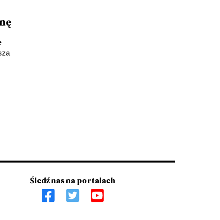
nę
e
sza
Śledź nas na portalach