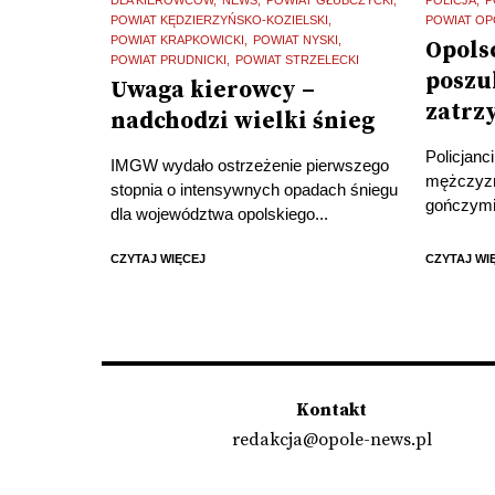
POWIAT KĘDZIERZYŃSKO-KOZIELSKI
POWIAT OP
POWIAT KRAPKOWICKI
POWIAT NYSKI
Opols
POWIAT PRUDNICKI
POWIAT STRZELECKI
poszu
Uwaga kierowcy –
zatrz
nadchodzi wielki śnieg
Policjanc
IMGW wydało ostrzeżenie pierwszego
mężczyzn
stopnia o intensywnych opadach śniegu
gończymi.
dla województwa opolskiego...
CZYTAJ WIĘCEJ
CZYTAJ WI
Kontakt
redakcja@opole-news.pl