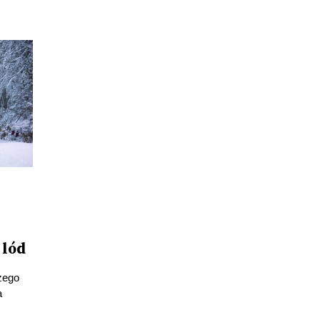
 lód
zego
a