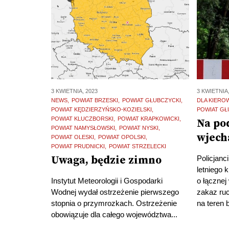
3 KWIETNIA, 2023
3 KWIETNIA,
NEWS
POWIAT BRZESKI
POWIAT GŁUBCZYCKI
DLA KIER
POWIAT KĘDZIERZYŃSKO-KOZIELSKI
POWIAT GŁ
POWIAT KLUCZBORSKI
POWIAT KRAPKOWICKI
Na po
POWIAT NAMYSŁOWSKI
POWIAT NYSKI
wjech
POWIAT OLESKI
POWIAT OPOLSKI
POWIAT PRUDNICKI
POWIAT STRZELECKI
Uwaga, będzie zimno
Policjanc
letniego 
Instytut Meteorologii i Gospodarki
o łącznej
Wodnej wydał ostrzeżenie pierwszego
zakaz ruc
stopnia o przymrozkach. Ostrzeżenie
na teren 
obowiązuje dla całego województwa...