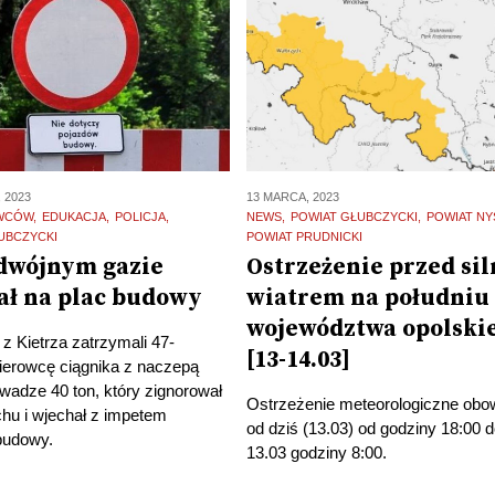
 2023
13 MARCA, 2023
OWCÓW
EDUKACJA
POLICJA
NEWS
POWIAT GŁUBCZYCKI
POWIAT NY
UBCZYCKI
POWIAT PRUDNICKI
dwójnym gazie
Ostrzeżenie przed si
ał na plac budowy
wiatrem na południu
województwa opolski
i z Kietrza zatrzymali 47-
[13-14.03]
kierowcę ciągnika z naczepą
 wadze 40 ton, który zignorował
Ostrzeżenie meteorologiczne obo
hu i wjechał z impetem
od dziś (13.03) od godziny 18:00 d
budowy.
13.03 godziny 8:00.