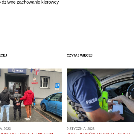
o dziwne zachowanie kierowcy
ĘCEJ
CZYTAJ WIĘCEJ
A, 2023
9 STYCZNIA, 2023
OMAGAMY
POWIAT GŁUBCZYCKI
DLA KIEROWCÓW
EDUKACJA
POLICJA