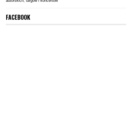
autorskich, targów i koncertów
FACEBOOK