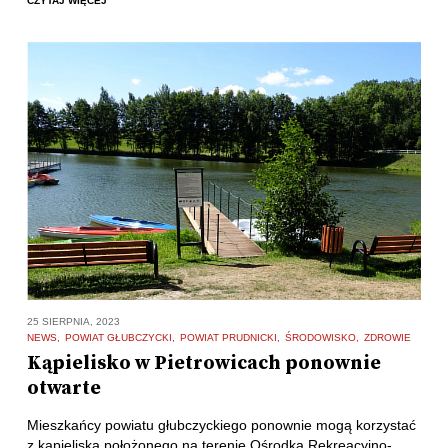
CZYTAJ WIĘCEJ
25 SIERPNIA, 2023
NEWS
POWIAT GŁUBCZYCKI
POWIAT PRUDNICKI
ŚRODOWISKO
ZDROWIE
Kąpielisko w Pietrowicach ponownie
otwarte
Mieszkańcy powiatu głubczyckiego ponownie mogą korzystać
z kąpieliska położonego na terenie Ośrodka Rekreacyjno-