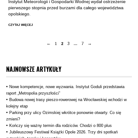
Instytut Meteorologii i Gospodarki Wodnej wydał ostrzeżenie
pierwszego stopnia przed burzami dla całego województwa
opolskiego.
CZYTAJ WIĘCEJ
←
1
2
3
…
7
→
Stronicowanie
wpisów
NAJNOWSZE ARTYKUŁY
Nowe kompetencje, nowe wyzwania. Instytut Goduli przedstawia
raport „Metropolia przyszłości”
Budowa nowej trasy pieszo‑rowerowej na Wrocławskiej wchodzi w
kolejny etap
Parking przy ulicy Ozimskiej wkrótce ponownie otwarty. Co się
zmieni?
Kończy się ważny termin dla rodziców. Chodzi o 800 plus
Jubileuszowy Festiwal Książki Opole 2026. Trzy dni spotkań