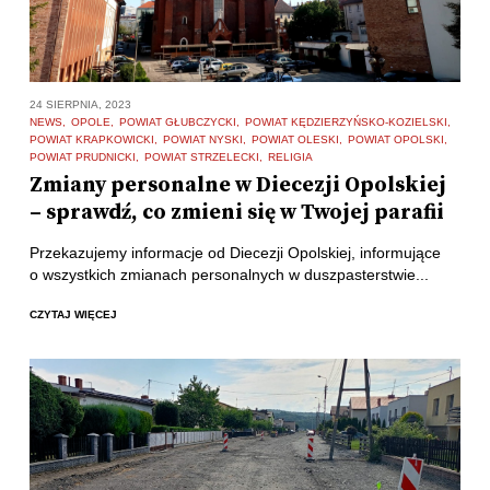
24 SIERPNIA, 2023
NEWS
OPOLE
POWIAT GŁUBCZYCKI
POWIAT KĘDZIERZYŃSKO-KOZIELSKI
POWIAT KRAPKOWICKI
POWIAT NYSKI
POWIAT OLESKI
POWIAT OPOLSKI
POWIAT PRUDNICKI
POWIAT STRZELECKI
RELIGIA
Zmiany personalne w Diecezji Opolskiej
– sprawdź, co zmieni się w Twojej parafii
Przekazujemy informacje od Diecezji Opolskiej, informujące
o wszystkich zmianach personalnych w duszpasterstwie...
CZYTAJ WIĘCEJ