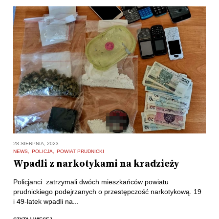
28 SIERPNIA, 2023
NEWS
POLICJA
POWIAT PRUDNICKI
Wpadli z narkotykami na kradzieży
Policjanci zatrzymali dwóch mieszkańców powiatu
prudnickiego podejrzanych o przestępczość narkotykową. 19
i 49-latek wpadli na...