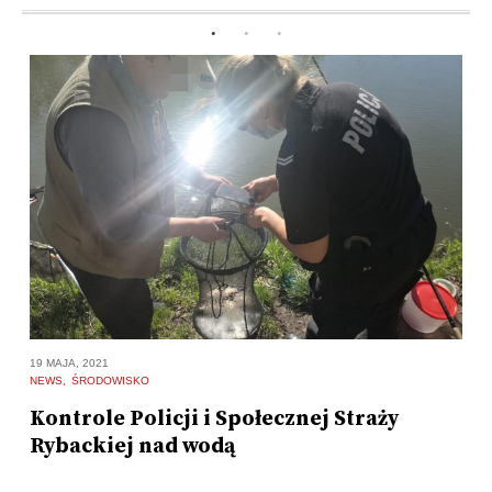
10
19 MAJA, 2021
N
NEWS
ŚRODOWISKO
P
Kontrole Policji i Społecznej Straży
2
Rybackiej nad wodą