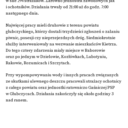
w sile 294 strażaków. Zarówno jednostek zawodowych jak
i ochotników. Działania trwały od 21:00 aż do godz. 7:00
następnego dnia.
Najwięcej pracy mieli druhowie z terenu powiatu
głubczyckiego, którzy dostali trzydzieści zgłoszeń o zalaniu
piwnic, posesji czy nieprzejezdnych dróg. Siedmiokrotnie
służby interweniowały na wezwanie mieszkańców Kietrza.
Do tego cztery zdarzenia miały miejsce w Baborowie
oraz po jednym w Dzielowie, Kozłówkach, Lubotyniu,
Rakowie, Rozumicach i Szczytach.
Przy wypompowywaniu wody i innych pracach związanych
ze skutkami ulewnego deszczu pracowali strażacy ochotnicy
z całego powiatu oraz jednostki ratowniczo Gaśniczej PSP
w Głubczycach. Działania zakończyły się około godziny 3
nad ranem.