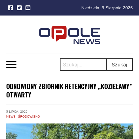
Niedziela, 9 Sierpnia 2026
Skip
to
content
Szukaj
ODNOWIONY ZBIORNIK RETENCYJNY „KOZIEŁAWY”
OTWARTY
5 LIPCA, 2022
NEWS
ŚRODOWISKO