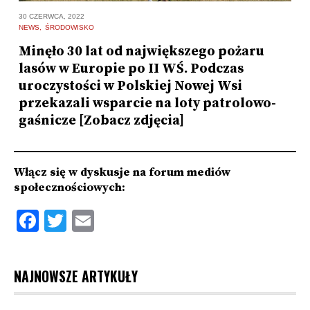
30 CZERWCA, 2022
11
NEWS
ŚRODOWISKO
P
Minęło 30 lat od największego pożaru
W
lasów w Europie po II WŚ. Podczas
#
uroczystości w Polskiej Nowej Wsi
przekazali wsparcie na loty patrolowo-
gaśnicze [Zobacz zdjęcia]
Włącz się w dyskusje na forum mediów
społecznościowych:
Facebook
Twitter
Email
NAJNOWSZE ARTYKUŁY