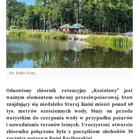
fot. Radio Doxa
Odnowiony zbiornik retencyjny „Kozieławy” jest
ważnym elementem ochrony przeciwpożarowej. Staw
znajdujący się niedaleko Starej Kuźni mieści ponad 60
tys. metrów sześciennych wody. Służy on przede
wszystkim do czerpania wody w przypadku pożarów
i nawadniania terenów leśnych. Uroczystość otwarcie
zbiornika połączona była z początkiem obchodów 30
rocznicy pożaru w Kuźni Raciborskiej.