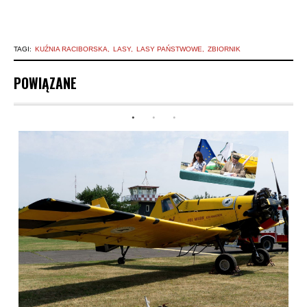
TAGI:
KUŹNIA RACIBORSKA
LASY
LASY PAŃSTWOWE
ZBIORNIK
POWIĄZANE