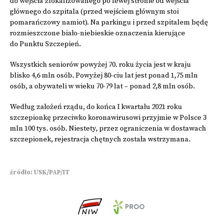
do wejścia zlokalizowanego po lewej stronie od wejścia
głównego do szpitala (przed wejściem głównym stoi
pomarańczowy namiot). Na parkingu i przed szpitalem będę
rozmieszczone biało-niebieskie oznaczenia kierujące
do Punktu Szczepień.
Wszystkich seniorów powyżej 70. roku życia jest w kraju
blisko 4,6 mln osób. Powyżej 80-ciu lat jest ponad 1,75 mln
osób, a obywateli w wieku 70-79 lat – ponad 2,8 mln osób.
Według założeń rządu, do końca I kwartału 2021 roku
szczepionkę przeciwko koronawirusowi przyjmie w Polsce 3
mln 100 tys. osób. Niestety, przez ograniczenia w dostawach
szczepionek, rejestracja chętnych została wstrzymana.
źródło: USK/PAP/IT